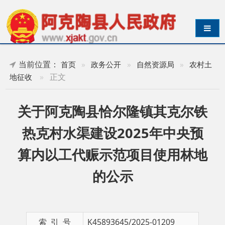
导航切换
当前位置：
首页
»
政务公开
»
自然资源局
»
农村土
»
正文
地征收
关于阿克陶县恰尔隆镇其克尔铁
热克村水渠建设2025年中央预
算内以工代赈示范项目使用林地
的公示
索 引 号
K45893645/2025-01209
名 称
关于阿克陶县恰尔隆镇其克尔