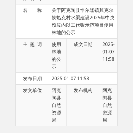
铁热克村水渠建设2025年中央
预算内以工代赈示范项目使用
林地的公示
主 题 词
使用
成文日期
2025-
林地
01-07
的公
11:58
示
发布日期
2025-01-07 11:58
发文单位
阿克
发布机构
阿克
陶县
陶县
自然
自然
资源
资源
局
局
2024
年
11
月
29
日，
阿克陶县恰尔隆镇
人民政
府向我局申请
阿克陶县恰尔隆镇其克尔铁热克村
水渠建设
2025
年中央预算内以工代赈示范项目
使