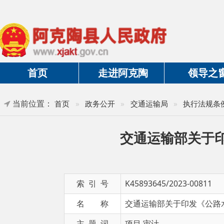
首页
走进阿克陶
领导之窗
当前位置：
»
首页
»
政务公开
»
交通运输局
»
执行法规条例
交通运输部关于印发
索 引 号
K45893645/2023-00811
名 称
交通运输部关于印发《公路水路基本
主 题 词
项目 审计
发布日期
2023-03-10 15:57