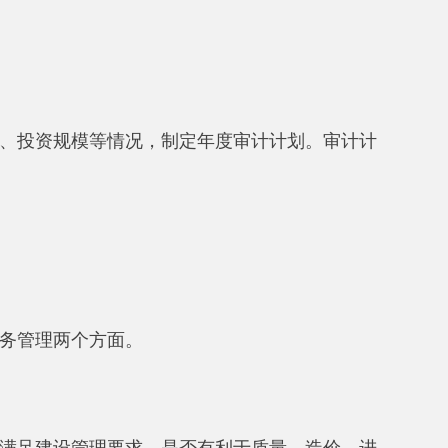
面。
要求，是否有利于质量、造价、进
会计核算是否符合相关财务规定。
是否违规要求施工单位垫资，是否
及时拨付。
保证金预留比例和金额计算是否准