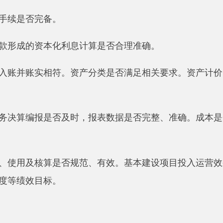
效目标。
、施工图设计、用地（用海）、环保、施工及消防等事项是否经
合规，补偿金额计算是否准确。委托地方政府承担征地拆迁工作
理、材料及设备采购等事项是否进行了招标投标，招标投标程序
，是否依法落实招标自主权，招标文件编制和发布是否规范，招
等事项是否按规定签订合同，合同形式是否符合要求，内容是否
符合合同条款规定。有无支解发包、转包或违法分包行为。
行采购，验收、保管、使用、维护和结余处理等是否合规、有效