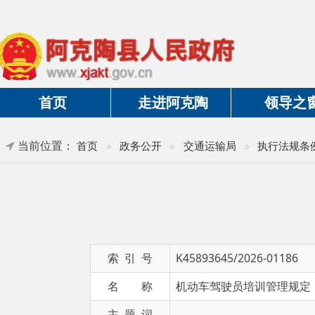
首页
走进阿克陶
领导之窗
当前位置：
»
首页
»
政务公开
»
交通运输局
»
执行法规条例
索 引 号
K45893645/2026-01186
名 称
机动车驾驶员培训管理规定
主 题 词
发布日期
2026-06-03 19:25