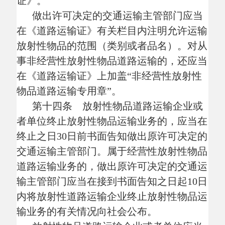
的规定定期对专用车辆是否符合第七条、第
八条规定的许可条件进行审验，每年审验一
次。
第十七条 设区的市级交通运输主管部
门应当对监测仪器定期检定合格证明和专用
车辆投保危险货物承运人责任险情况进行检
查。检查可以结合专用车辆定期审验的频率
一并进行。
第十八条 禁止使用报废的、擅自改装
的、检测不合格的或者其他不符合国家规定
要求的车辆、设备从事放射性物品道路运输
活动。
第十九条 禁止专用车辆用于非放射性
物品运输，但集装箱运输车（包括牵引车、
挂车）、甩挂运输的牵引车以及运输放射性
药品的专用车辆除外。
按照本条第一款规定使用专用车辆运输