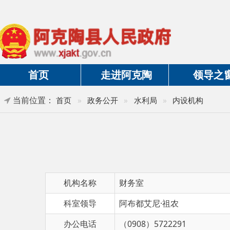
首页
走进阿克陶
领导之窗
当前位置：
首页
»
政务公开
»
水利局
»
内设机构
机构名称
财务室
科室领导
阿布都艾尼·祖农
办公电话
（0908）5722291
机构职能
负责水利局财务预算、决算，承担水利
作。