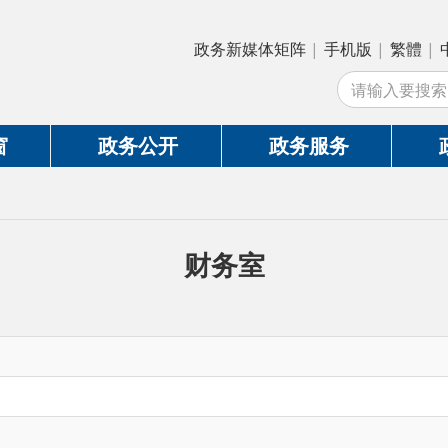
政务新媒体矩阵
|
手机版
|
繁體
|
中国政府网
|
新
站
政务公开
政务服务
政务互动
财务室
至今管理使用；承担机关并指导所属单位财务、国有资产监管和内部审