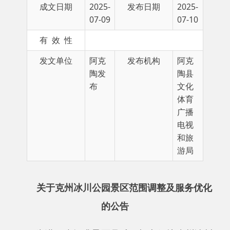
有 效 性
发文单位
阿克
发布机构
阿克
陶发
陶县
布
文化
体育
广播
电视
和旅
游局
关于克州冰川公园景区范围调整及服务优化
的公告
为进一步提升景区品质，切实保护克州冰川
公园景区生态环境和游客游览安全，根据克州冰
川公园创建
5A级景区规划，经旅投公司研究，并
请示上级主管部门同意，克州冰川公园景区范围