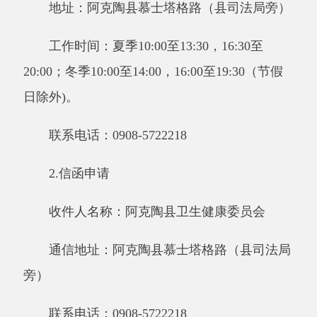
其他：本机关只接收中国邮政寄件，来信请
在信封显著位置注明
“政府信息公开申请”字样。
3.网络申请
申请人通过网络申请方式进行申请的，应填
写《申请表》并通过电子邮箱
（
aktysqgk@dingtalk.com
）发送，发送邮箱后请
致电
0908-5726308进行确认。
（四）申请处理
1.答复时限
本机关收到政府信息公开申请后，予以登
记。除可以当场答复的外，自收到申请之日起
20
个工作日内予以答复；如需延长答复期限的，经