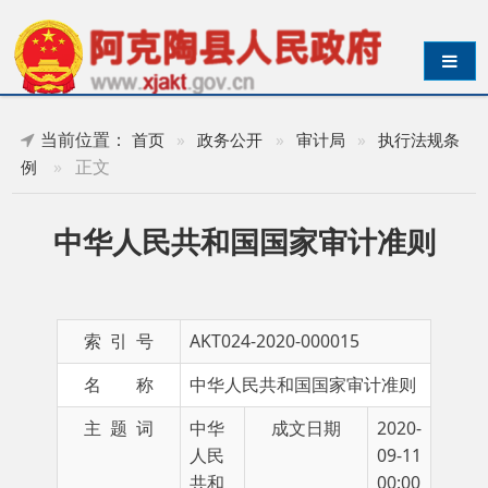
导航切换
当前位置：
首页
»
政务公开
»
审计局
»
执行法规条
»
正文
例
中华人民共和国国家审计准则
索 引 号
AKT024-2020-000015
名 称
中华人民共和国国家审计准则
主 题 词
中华
成文日期
2020-
人民
09-11
共和
00:00
国 准
则