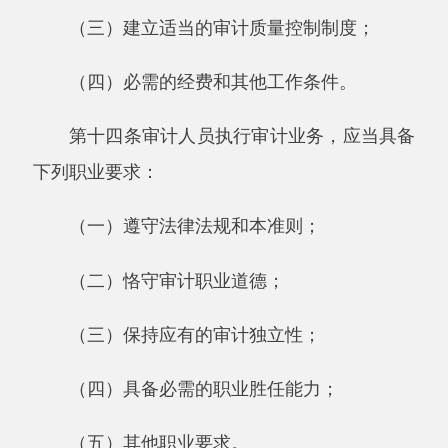
严格依法就是审计人员应当严格依照法定的
审计职责、权限和程序进行审计监督，规范审计
行为。
正直坦诚就是审计人员应当坚持原则，不屈
从于外部压力；不歪曲事实，不隐瞒审计发现的
问题；廉洁自律，不利用职权谋取私利；维护国
家利益和公共利益。
客观公正就是审计人员应当保持客观公正的
立场和态度，以适当、充分的审计证据支持审计
结论，实事求是地作出审计评价和处理审计发现
的问题。
勤勉尽责就是审计人员应当爱岗敬业，勤勉