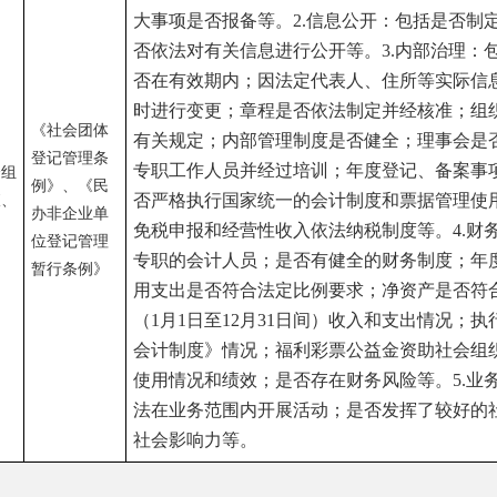
否在有效期内；因法定代表人、住所等实际信息改变的，是否
时进行变更；章程是否依法制定并经核准；组织机构建设是否
会团体
有关规定；内部管理制度是否健全；理事会是否依法召开；是
管理条
专职工作人员并经过培训；年度登记、备案事项是否依法办理
、《民
否严格执行国家统一的会计制度和票据管理使用制度和非营利
企业单
免税申报和经营性收入依法纳税制度等。
4.
财务状况：包括是否
记管理
专职的会计人员；是否有健全的财务制度；年度公益支出和管
条例》
用支出是否符合法定比例要求；净资产是否符合法定要求；年
（
1
月
1
日至
12
月
31
日间）收入和支出情况；执行《民间非营利
会计制度》情况；福利彩票公益金资助社会组织公益项目补助
使用情况和绩效；是否存在财务风险等。
5.
业务活动：包括是否
法在业务范围内开展活动；是否发挥了较好的社会作用；是否
社会影响力等。
地州市政府
区政
县