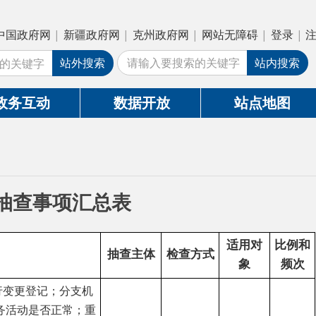
疆政府网
|
克州政府网
|
网站无障碍
|
登录
|
注册
外搜索
站内搜索
数据开放
站点地图
汇总表
适用对
比例和
抽查主体
检查方式
象
频次
机
；重
是
是