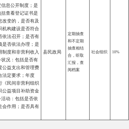
有及
符合
定期抽查
否有
和不定期
；是
抽查相结
收入
县民政局
社会组织
10%
合，听取
有
汇报，查
理费
阅档案
度
组织
资金
依
具有
府部门
省区市政府
国家部委局