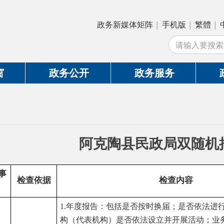
政务新媒体矩阵
|
手机版
|
繁體
|
中国政府网
|
新
站
政务公开
政务服务
政务互动
阿克陶县民政局双随机抽查事项
查依据
检查内容
1.
年度报告：包括是否按时换届；是否依法进行变更登记；分支
构（代表机构）是否依法设立并开展活动；业务活动是否正常
大事项是否报备等。
2.
信息公开：包括是否制定信息公开制度；
否依法对有关信息进行公开等。
3.
内部治理：包括查看登记证书