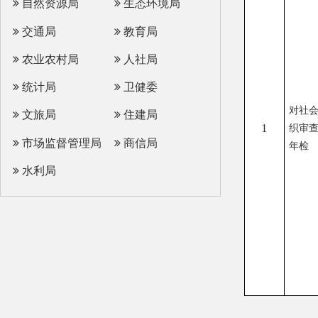
农业农村局
人社局
《社
统计局
卫健委
登记
对社会组
文旅局
住建局
例》
1
织审查、
办非
市场监督管理局
商信局
年检
位登
水利局
暂行
县 市
媒 体
阿图什市
阿克陶县
乌恰县
阿合奇