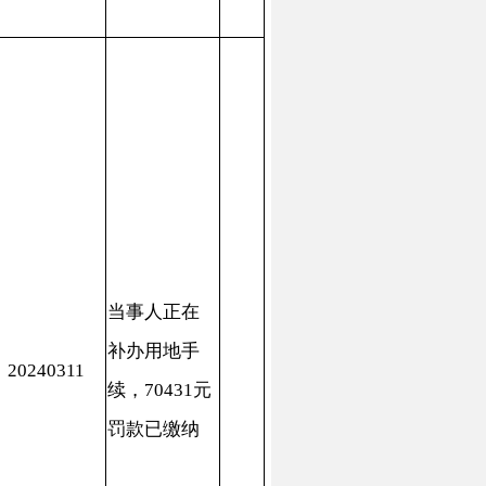
事人正在
办用地手
，70431元
款已缴纳