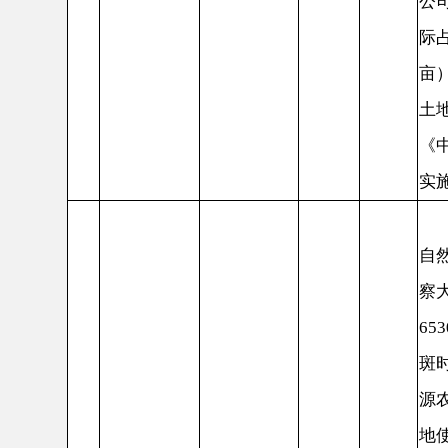
自然资源局
察大队核查
65302220
斑时发现，
源农业科技
地使用手续
中华人
皮拉勒乡依
陶自然资罚
非法占
民共和
用一般农用
3
字（2024）
某公司
地
国土地
植基地看护
17号
管理法
1.87亩
工程有限公
测量，实际占
方米（0.
人民共和国