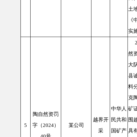
5
字（2024）
某公司
采
国矿产
具有勘测资
40号
资源法
测绘工程有
公司测量，
为9093.
人民共和国
十条和《中
资源法实施
第二款的法
2024
自然资源局
察大队开展
建设集团有
公司未办理
中华人
陶自然资罚
年7月15