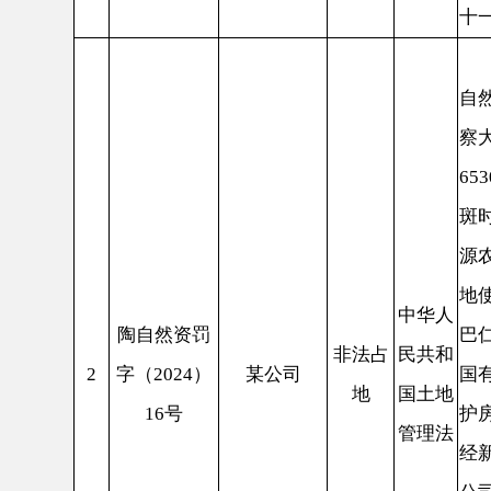
斑时发现，
源农业科技
地使用手续
中华人
陶自然资罚
巴仁乡吐热
非法占
民共和
2
字（2024）
某公司
国有未利用
地
国土地
16号
护房，图斑
管理法
经新疆天地
公司阿克陶
际占用面积70
亩）。依据
土地管理法
《中华人民
实施条例》
2024