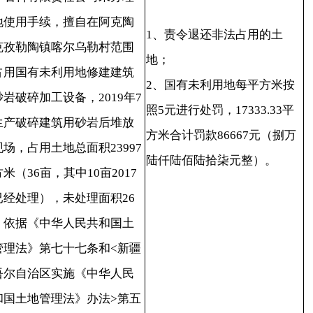
2、国有未利用地每平方米按
补
加工设备，2019年7
20240129
照5元进行处罚，17333.33平
续
建筑用砂岩后堆放
方米合计罚款86667元（捌万
罚
用土地总面积23997
陆仟陆佰陆拾柒元整）。
亩，其中10亩2017
），未处理面积26
中华人民共和国土
第七十七条和<新疆
区实施《中华人民
管理法》办法>第五
款处理。
年1月26日，阿克陶县
和国土资源执法监
2023年土地卫片
23092610250023号图