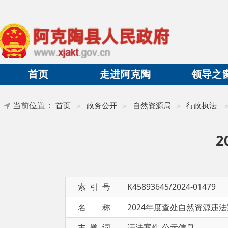
首页
走进阿克陶
领导之窗
当前位置：
»
正文
首页
»
政务公开
»
自然资源局
»
行政执法
202
索 引 号
K45893645/2024-01479
名 称
2024年度查处自然资源违法案件公
主 题 词
违法案件 公示信息
发布日期
2024-09-13 16:54