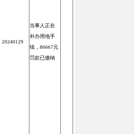
办用地手
，86667元
款已缴纳