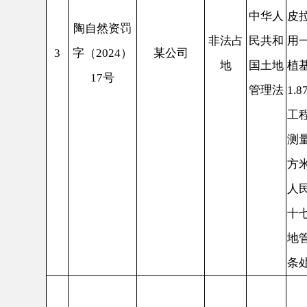
十七条和《
地管理法实
条处理。
2024
自然资源局
察大队核查
65302220
斑时发现，
源农业科技
地使用手续
中华人
陶自然资罚
巴仁乡吐热
非法占
民共和
4
字（2024）
某公司
国有未利用
地
国土地
18号
护房，图斑
管理法
经新疆天地