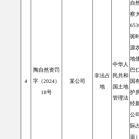
公司阿克陶
际占用面积52
亩）。依据
土地管理法
《中华人民
实施条例》
2024
然资源局和
大队联合巡
县诚鑫路桥
料分公司持
克陶镇5村
中华人
矿证，擅自
陶自然资罚
越界开
民共和
围越深采挖