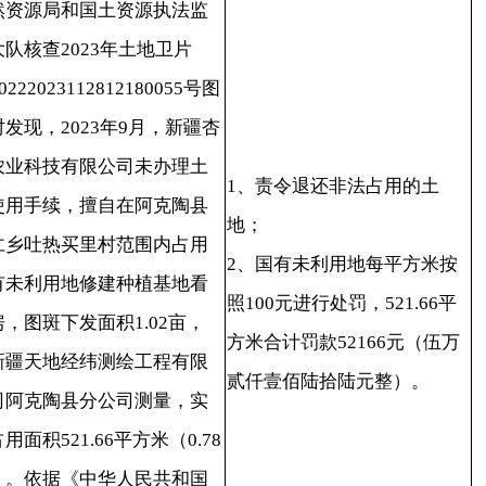
贰仟壹佰陆拾陆元整）。
县分公司测量，实
1.66平方米（0.78
《中华人民共和国
》第七十七条和
共和国土地管理法
第五十七条处理。
年7月8日，阿克陶县自
国土资源执法监察
查时发现，阿克陶
有限责任公司砂石
1、责令停止越界开采的违法
有新疆阿克陶县阿
行为；
建筑用砂矿1号矿采
2、没收违法所得9093.18立方
超越采矿证开采范
米×10.4元/立方米＝94569元
当
建筑用砂资源，经