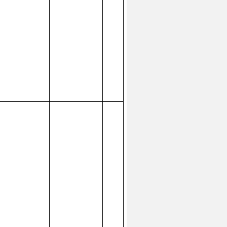
事人正在
办用地手
，62849元
款已缴纳