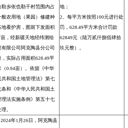
中华人民共和国土
施条例》第五十七
年1月26日，阿克陶县
和国土资源执法监
2023年土地卫片
23112812180055号图
2023年9月，新疆杏
有限公司未办理土
1、责令退还非法占用的土
，擅自在阿克陶县
地；
当
买里村范围内占用
2、国有未利用地每平方米按
补
地修建种植基地看
20240311
照100元进行处罚，521.66平
续
下发面积1.02亩，
方米合计罚款52166元（伍万
罚
经纬测绘工程有限