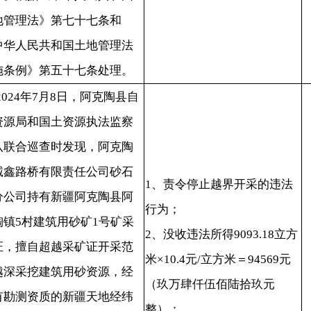
（玖万肆仟伍佰陆拾玖元
20240809
缴
质的新疆天地经纬
整）；
元
限公司阿克陶县分
3、并处违法所得10%的罚款
越界开采的土方量
9457元（玖仟肆佰伍拾柒元
18立方米。依据《中华
整）。
矿产资源法》第四
华人民共和国矿产
细则》第四十二条
律规定进行处罚
年7月15日，阿克陶县
和国土资源执法监
巡查时发现，永升
1、责令停止无证开采的违法
限公司阿克陶县分
行为；
采矿许可证，2024
当
2、没收违法所得8687.92立方
日修建阿克陶县恰尔隆
停