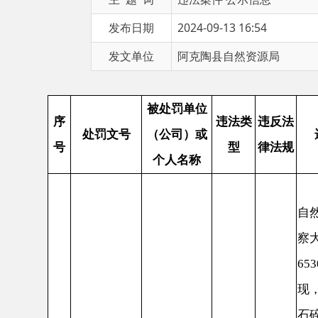
发文单位
阿克陶县自然资源局
被处罚单位
序
违法类
违反法
处罚文号
（公司）或
违法事
号
型
律法规
个人名称
2024
自然资源局
察大队核实
6530222
现，201
石碎石料有
土地使用手
县克孜勒陶
中华人
陶自然资罚
内占用国有