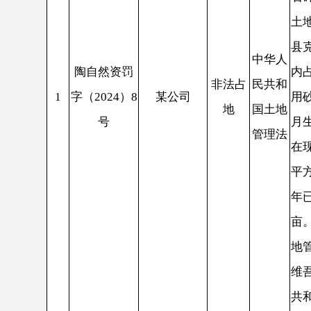
非法占
民共和
1
字（2024）8
某公司
用砂岩破碎
地
国土地
号
月生产破碎
管理法
在现场，占
平方米（36
年已经处理
亩。依据《
地管理法》
维吾尔自治
共和国土地
十一条第四
2024
自然资源局
察大队核查
65302220