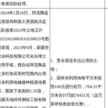
2023年9月，新疆杏
有限公司未办理土
1、责令退还非法占用的土
，擅自在阿克陶县
地；
当
买里村范围内占用
2、国有未利用地每平方米按
补
地修建种植基地看
20240311
照100元进行处罚，704.31平
续
下发面积1.35亩，
方米合计罚款70431元（柒万
罚
经纬测绘工程有限
零肆佰叁拾壹元整）。
县分公司测量，实
4.31平方米（1.05
《中华人民共和国
》第七十七条和
共和国土地管理法
第五十七条处理。
年1月26日，阿克陶县