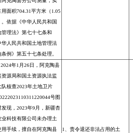
和国土资源执法监
2023年土地卫片
23110311220044号图
2023年9月，新疆杏
有限公司未办理土
，擅自在阿克陶县
1、责令退还非法占用的土
也勒干村范围内占
地；
当
地（果园）修建种
2、每平方米按照100元进行处
补
20240311
房，图斑下发面积
罚，628.49平方米合计罚款
续
，经新疆天地经纬测绘
62849元（陆万贰仟捌佰肆拾
罚
司阿克陶县分公司
玖元整）。
用面积628.49平
94亩）。依据《中华
土地管理法》第七