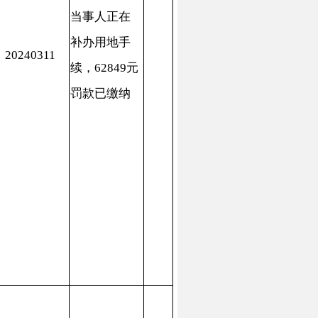
事人正在
办用地手
，52166元
款已缴纳