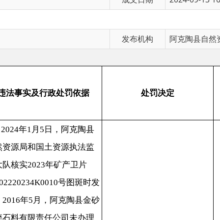
发布机构
阿克陶县自然资源局
处
实及行政处罚依据
处罚决定
处罚日期
况
年1月5日，阿克陶县
和国土资源执法监
2023年矿产卫片
0234K0010号图斑时发
6年5月，阿克陶县金砂
限责任公司未办理
续，擅自在阿克陶
1、责令退还非法占用的土
镇喀尔乌勒村范围
地；
当
未利用地修建建筑