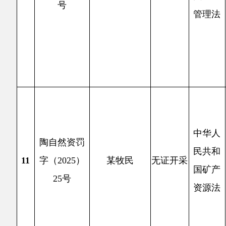
2
举报，
中华人
陶自然资罚
办理采
民共和
12
字（2025）
某农民
无证开采
范围内
国矿产
26号
也勒干
资源法
依
条处理
2
中华人
巡查时
陶自然资罚
民共和
证，擅
13
字（2025）
某农民
无证开采
国矿产
采挖
采
27号
资源法
依
条处理
2