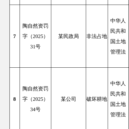
国土地
镇亚格
34号
管理法
渠、乡
民共和
2
中华人
设施农用
陶自然资罚
民共和
图斑实
9
字（2025）
某村民
非法占地
国土地
土地使
20号
管理法
阔洪其村
亩）修
2
年土地卫
阿克陶
续，擅
中华人
陶自然资罚
范围内
民共和