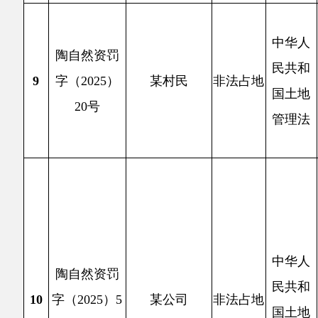
10
字（2025）5
某公司
非法占地
积852
国土地
号
平方米
管理法
米（2.
占的铁
依据《
理。
2
陶县木
中华人
2025
陶自然资罚
民共和
办理采
11
字（2025）
某牧民
无证开采
国矿产
范围内
25号
资源法
源3.2
依
条处理