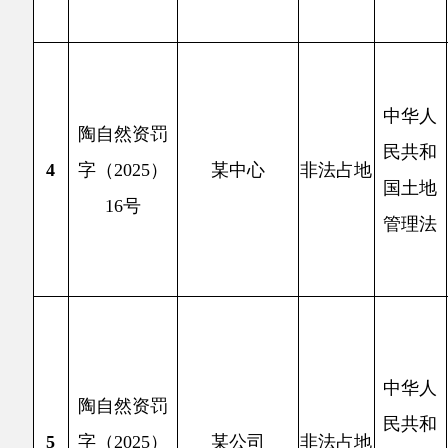
用面积8
民共和
2
索，阿
中华人
县恒泰
陶自然资罚
民共和
范围，
5
字（2025）
某公司
非法占地
国土地
国有未
24号
管理法
区。其中
米（1
管理法
2
时发现
理土地
中华人
陶自然资罚
口乡盖
民共和