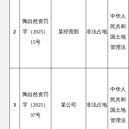
通讯基
土地管
2
巡查时
中华人
陶自然资罚
得土地
民共和
3
字（2025）
某公司
非法占地
乡布拉
国土地
37号
（3.
管理法
依
条处理
2
年ZF65
中华人
陶自然资罚
新疆维
民共和
4
字（2025）
某中心
非法占地
仁乡罕
国土地
16号
图斑下发
管理法