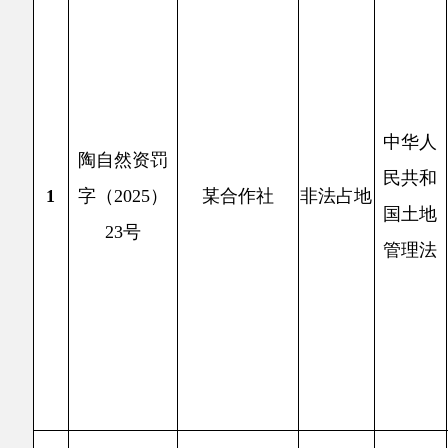
施农用
中华人
陶自然资罚
镇诺库
民共和
1
字（2025）
某合作社
非法占地
（14
国土地
23号
棚、饲
管理法
亩）20
方米（
4.9
874.
国土地
2
土地卫
中华人
陶自然资罚
新帅建
民共和
2
字（2025）
某经营部
非法占地
201
国土地
15号
内占用国
管理法