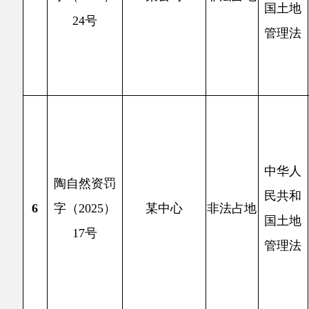
6
字（2025）
某中心
非法占地
修建克
国土地
17号
方米。
管理法
玛丽娅餐
据《中
理。
2
中华人
巡查时
陶自然资罚
民共和
2号公
7
字（2025）
某民政局
非法占地
国土地
其克尔
31号
管理法
亩）修
理法》
2
中华人
克陶县
陶自然资罚
民共和
设投资
8
字（2025）
某公司
破坏耕地