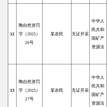
中华人
巡查时
陶自然资罚
民共和
办理采
14
字（2025）
某公司
无证开采
国矿产
内采挖
28号
资源法
依
条处理
2
时发现
中华人
陶县奥
陶自然资罚
民共和
超越采
15
字（2025）
某公司
越界开采
国矿产
有勘测
29号
资源法
测量，
依
处理。
2