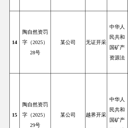
乡穆呼
中华人
17日
陶自然资罚
民共和
矿许可
16
字（2025）
某公司
无证开采
国矿产
使用塔
32号
资源法
克，销
依
条处理
主办：阿克陶县人民政府办公室 政府网站标识
码：6530220001
承办：阿克陶县政务服务和数字发展中心 邮