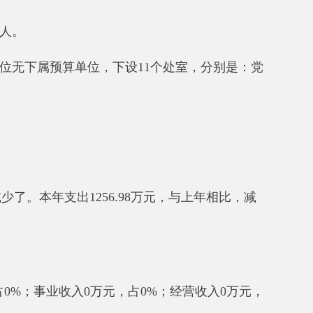
入
0
万元，占
0
%；经营收入
0
万元，
级支出
0
万元，占
0
%；经营支出
0
万
政拨款支出
1256.98
万元，与上年
因是：人员经费减少了
。财政拨