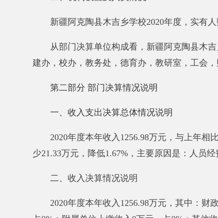
少
21.33
万元
，降低
1.67
%
，主要原因是
：
人员经费减少
二、
收入
决算
情况说明
2020
年度
本年收入
1256.98
万元，其中：财政拨款收
占
0
%；
附属单位上缴收入
0
万元，占
0
%；其他收入
0
万
三、支出决算情况说明
2020
年度
本年支出
1256.98
万元，其中：基本支出
12
元，占
0
%；对附属单位补助支出
0
万元，占
0
%
。
四、财政拨款收入支出决算总体情况说明
2020
年度
财政拨款收入
1256.98
万元，与上年相比，
相比，减少
21.33
万元，降低
1.67
%，
主要原因是
：
人员
与年初预算数相比情况：财政拨款收入年初预算数