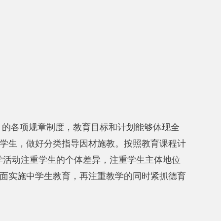
度，教育目标和计划能够体现全
类指导因材施教。按照教育课程计
生的个体差异，注重学生主体地位
教育，再注重教学的同时紧抓德育
单位，下设
11
个处室，分别是：
党
出
1256.98
万元
，
与上年相比
，减