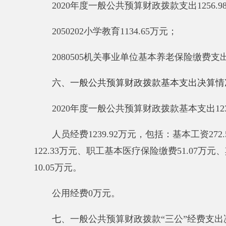
七
、一般公共预算
财政拨款
“三公”经费支出
决算
情
2020
年度
一般公共预算“三公”经费支出决算
0
万元
元，占
0
%，比上年增加
0
万元，增长
0
%，
主要原因是无
要原因是没有公务车
；公务接待费支出
0
万元，占
0
%，
因公出国（境）费支出
0
万元
，
开支内容包括：
无
公务用车购置及运行维护费
0
万元
，
其中，公务用
及运行维护费。公务用车购置数
0
辆，公务用车保有量
0
公务接待费
0
万元，开支内容包括
：无
公务接待费
与年初预算数相比情况：一般公共预算“三公”经费
因公出国（境）费
预算数0万元，决算数0万元，预决算
元，预决算差异率0%，主要原因是我单位无公务用车；
公务接待费
预算数0万元，决算数0万元，预决算差异率