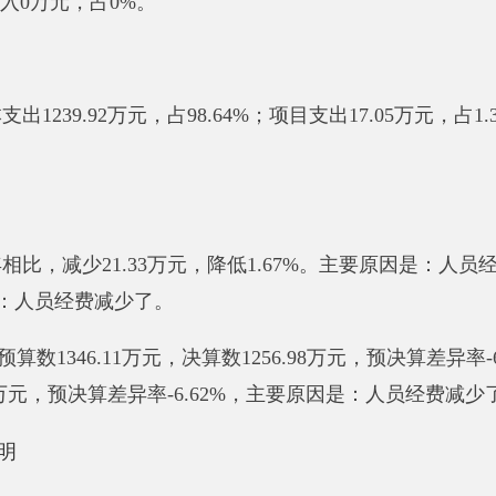
预决算差异率
-6.62
%，
主要原因是：人员经费减少了
。
按功能分类科目
项
级科目公开
，
其中：
万元
；
元，其中：
、
津贴补贴
458.92万元
、奖金
48万元
、
绩效工资
170.24万元
、
机
会保障缴费
4.68万元
、
住房公积金
86.34万元
、退休费
13.21万元
、