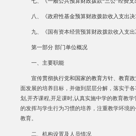
宣传贯彻执行党和国家的教育方针、教育政策、教
面发展的培养目标，并做到层层分解，落实于各项活动
划,开齐课程,开足课时,认真实施中学的教育教学管理
的发挥与学生行为习惯的培养，注重教学环境的创设及
教育。
二、机构设置
及人员
情况
新疆阿克陶县
木吉乡学校
2020
年度
，
实有人数
85
人
从
部门
决算单位构成看，新疆阿克陶县
木吉乡学校
建办，校办，教务处，德育办，教研室，工会，财务室
第二部分 部门决算情况说明
一、收入支出决算总体情况说明
2020
年度
本年收入
1256.98
万元
，
与上年相比
，减少