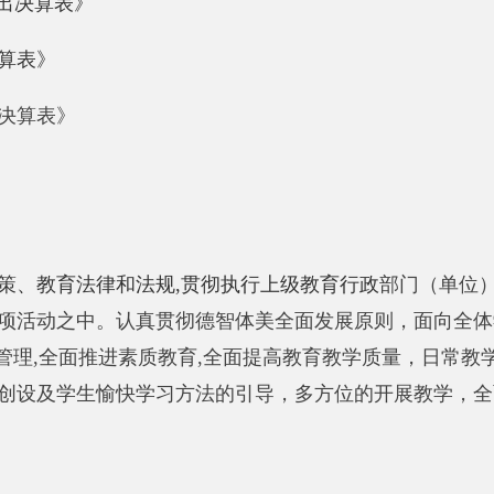
育法律和法规,贯彻执行上级教育行政
部门（单位）
的各项规章制
之中。认真贯彻德智体美全面发展原则，面向全体学生，做好分
,全面推进素质教育,全面提高教育教学质量，日常教学活动注重学
学生愉快学习方法的引导，多方位的开展教学，全面实施中学生
，其中：在职人员
85
人
，
离休人员
0
人，退休人员
0
人。
部门决算包括：新疆阿克陶县
木吉乡学校
决算
。
单位无下属预算
，团委，图书馆，妇委，保健室
。
21.33
万元
，降低
1.67
%
，主要原因是
：
人员经费减少了。
本年支