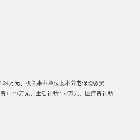
其中，因公出国（境）费支出
0
万
，比上年增加
0
万元，增长
0
%，
主
况如下：
，因公出国（境）
0
人次。
开支内容包括
：无
公务用车购置
原因是我单位无三公经费。
其中：
置
费预算数0万元，决算数0万
，主要原因是我单位无公务用车；