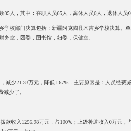
了。
入
1256.98
万元，占
100
%；上级补助收入
0
万元，占
0
%；事业收
元，占
0
%。
39.92
万元，占
98.64
%；项目支出
17.05
万元，占
1.36
%；上缴上
减少
21.33
万元，降低
1.67
%。
主要原因是
：
人员经费减少了
。财
经费减少了
。
1346.11
万元，决算数
1256.98
万元，预决算差异率
-6.62
%，
主要原