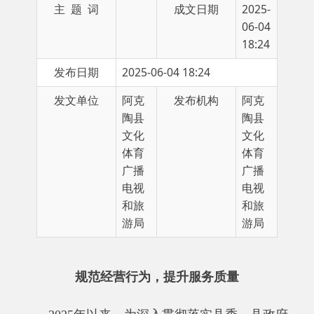
18:24
发布日期
2025-06-04 18:24
发文单位
阿克
发布机构
阿克
陶县
陶县
文化
文化
体育
体育
广播
广播
电视
电视
和旅
和旅
游局
游局
规范经营行为，提升服务质量
2025年以来，
为深入贯彻落实县委、县政府
以及县领导关于
文旅局
工作指示精神
，
压实主体
责任
，
为促进阿克陶县旅游市场健康、有序、安
全发展，给游客营造良好的旅游环境，保障游客