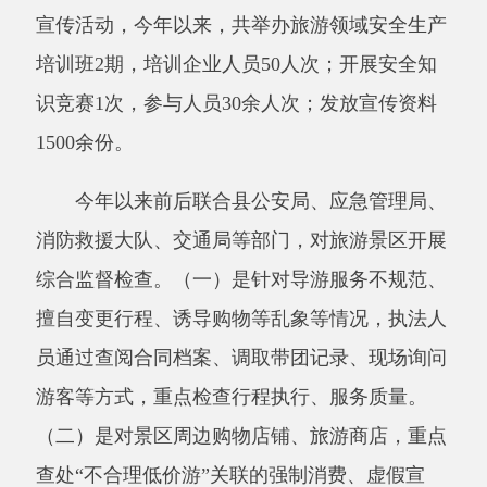
综合监督检查。（一）是针对导游服务不规范、
擅自变更行程、诱导购物等乱象等情况，执法人
员通过查阅合同档案、调取带团记录、现场询问
游客等方式，重点检查行程执行、
服务质量。
（二）
是
对景区周边购物店铺、旅游商店，重点
查处
“不合理低价游”关联的强制消费、虚假宣
传、价格欺诈等违法行为，执法人员逐一核查经
营资质、商品明码标价等情况。（三）是针对旅
游客运车辆安全问题在景区入口、交通要道设立
临时检查点，对旅游大巴、“黑车”进行专项检
查，重点核查车辆运营资质、驾驶员从业资格、
安全设施配备及是否存在超员、疲劳驾驶等情
况。（四）是针对克州冰川公园、白沙湖、喀拉
库勒湖、木吉火山口等旅游景点通过现场执法检