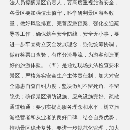
通道畅通；
要切实提高服务理念和水平，树立旅
游经营者和从业者的良好口碑，结合自身优势，
推动景区稳步复苏。
要进一步规范化管理，加大
对安全隐患的排查，提前制定防范措施。提醒各
景区全体工作人员切实提高安全意识，完善各项
安全保护措施。要尽心尽责维护好旅游市场秩
序，确保景区运行安全有序，让每一位游客安心
舒心放心。
今年以来，开展
旅游市场联合
执法检
查
41家次
，
出动执法人员
167人次。受理旅游投
诉3条，发现隐患10条，
整改闭环完成率
100%。
对发现问题现场进行整改，
提高经营业
合法经营
意识。
安全责任重于泰山，安全防范须常抓不懈，
为进一步压实行业安全生产责任，彻底清除各类