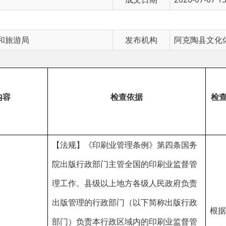
发布机构
阿克陶县文化体育广播电视和
检查依据
检查时间
检查频
【法规】《印刷业管理条例》第四条国务
院出版行政部门主管全国的印刷业监督管
理工作。县级以上地方各级人民政府负责
出版管理的行政部门（以下简称出版行政
根据工作
部门）负责本行政区域内的印刷业监督管
需求进行
根据市
理工作。
不定期抽
的风险
出版
第五条印刷业经营者应当建立、健全承印
查，专项
级该场
位出
验证制度、承印登记制度、印刷品保管制