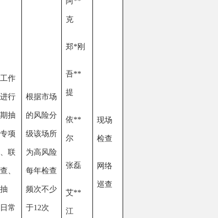
险
张磊
网络
查
巡查
少
艾
**
江
阿
**
江
买
**
江
阿
**
克