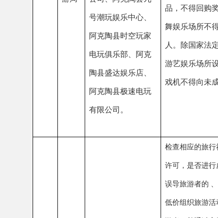
误导旅游者的
、以不合
低价组织旅游活动，诱骗
游者，并通过安排购物或
3
家旅行社（
阿克陶
阿克
另行付费旅游项目获取回
县帕米尔文旅投资
陶县
等不正当利益
，是否与
发展集团有限公
文化
者签订旅游合同的，变更
司、阿克陶县疆之
体育
称、经营场所、法定代表
4
谜国际旅行社有限
广播
等登记事项或者终止经营
公司阿克陶县分公
电
视
未在规定期限内向原许可
司
)、新疆和平国际
和旅
旅游行政管理部门备案，
旅行社有限公司阿
游
局
领或者交回旅行社业务经
克陶县分公司。
许可证的等行为。