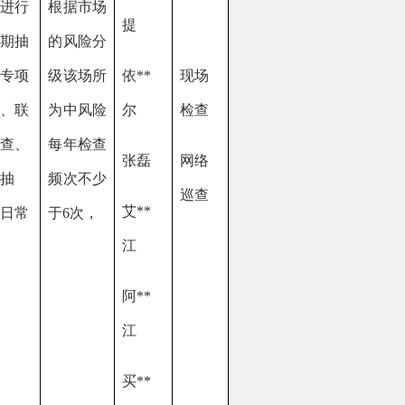
险
检查
尔
查
网络
张磊
少
巡查
艾
**
江
阿
**
江
买
**
江
阿
**
克