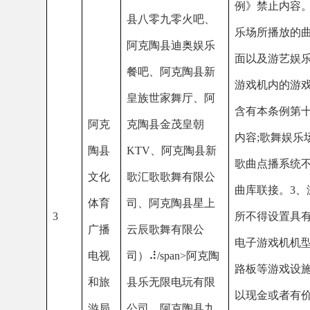
体育
司、阿克陶县星上
3
所不得设置具有赌博功
广播
云辰歌舞有限公
电子游戏机机型、机种
电
视
司
）
⠼/span>
阿克陶
路板等游戏设施设备，
和旅
县乐无限电玩有限
以现金或者有价证券作
游
局
公司、阿克陶县九
品，不得回购奖品。
4
号潮玩娱乐中心、
舞娱乐场所不得接纳未
阿克陶县时空玩家
人。除国家法定节假日
电玩俱乐部、阿克
游艺娱乐场所设置的电
陶县盛达娱乐店、
戏机不得向未成年人提
阿克陶县极速电玩
有限公司。
检查相应的旅行社业务经
许可，是否进行虚假宣传