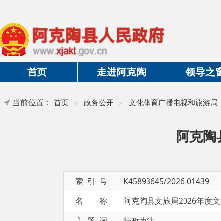
首页
走进阿克陶
领导之窗
当前位置：
»
正
首页
»
政务公开
»
文化体育广播电视和旅游局
阿克陶县文
索 引 号
K45893645/2026-01439
名 称
阿克陶县文旅局2026年度文旅市场
主 题 词
行政执法
发布日期
2026-07-07 13:02