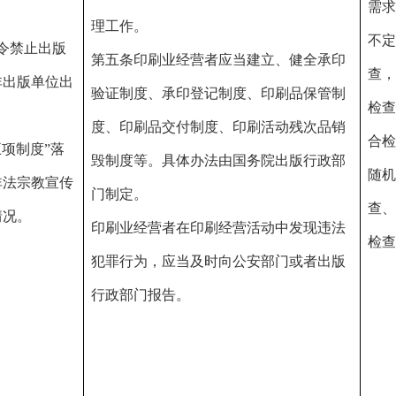
检查、联
为中风
度、印刷品交付制度、印刷活动残次品销
合检查、
每年检
”落
毁制度等。具体办法由国务院出版行政部
随机抽
频次不
宣传
门制定。
查、日常
于
6次，
印刷业经营者在印刷经营活动中发现违法
检查
犯罪行为，应当及时向公安部门或者出版
行政部门报告。
【法规】《出版管理条例》第七条
出版行
政主管部门根据已经取得的违法嫌疑证据
或者举报，对涉嫌违法从事出版物出版、
出