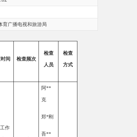
旅游局
检查
检查
次
人员
方式
阿
**
克
郑
*刚
吾
**
场
提
分
所
现场
依
**