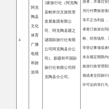
洗印加工未取得《摄制
许可证》、《摄制电影
可证
(单片)》的单位摄
电影底片、样片，或者
加工未取得《电影片公
阿克
可证》的电影片拷贝的
陶县
利用电影资料片从事或
文化
1
家电影发行放映
相从事经营性的发行、
体育
场所
(阿克陶县冰山
活动的。
5
广播
明珠文化传媒有限
未按照规定的时间比例
电
视
公司)。
电影片，或者不执行国