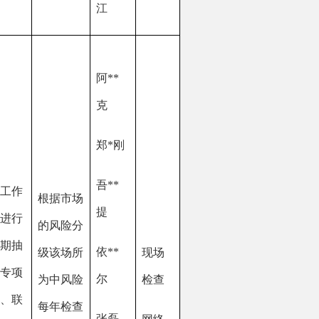
郑
*刚
吾
**
场
提
分
依
**
所
现场
尔
险
检查
查
张磊
网络
少
巡查
艾
**
江
阿
**
江