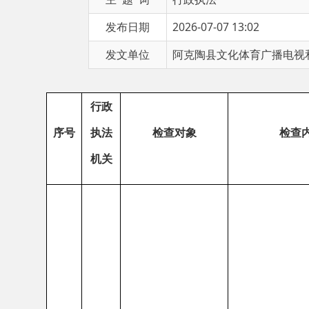
发文单位
阿克陶县文化体育广播电视和旅游局
行政
序号
执法
检查
对象
检查内容
机关
阿克
4
家印刷企业
（阿克
陶县
1、印刷国家明令禁止
陶县欣鑫商贸有限
文化
的出版物或者非出版单
公司、阿克陶县买