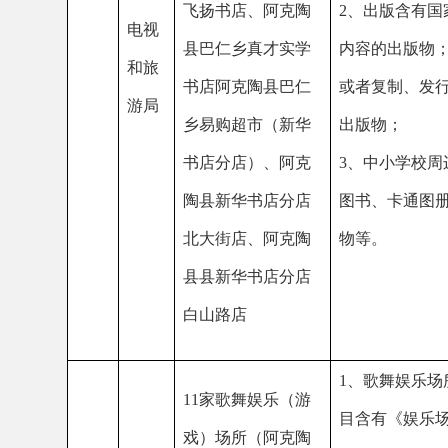
北大街店、阿克陶
物等。
县县新华书店分店
白山路店
1、歌舞娱乐场所表演
11
家
歌舞
娱乐
（
游
目含有《娱乐场所管理
戏
）
场所
（
阿克陶
例》禁止内容。
2
、歌
县八零九零火吧、
乐场所播放的曲目和屏
阿克陶县迪奥娱乐
面以及游艺娱乐场所的
餐吧、阿克陶县新
游戏机内的游戏项目，
皇族世家舞厅、阿
含有本条例第十三条禁
阿克
克陶县金茂皇朝
内容
;歌舞娱乐场所使用
陶县
KTV、阿克陶县新
歌曲点播系统不得与境
文化
歌汇歌歌舞有限公
曲库联接。
3
、游艺娱