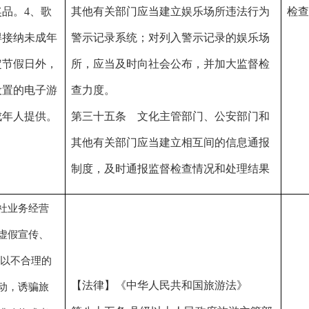
理的
【法律】《中华人民共和国旅游法》
旅
第八十五条
县级以上人民政府旅游主管部
者
根据工作
门有权对下列事项实施监督检查：经营旅
扣
根据市
需求进行
行社业务以及从事导游、领队服务是否取
旅游
的风险
不定期抽
得经营、执业许可。
名
级该场
查，专项
旅行社的经营行为；导游和领队等旅游从
人
为高风
检查、联
业人员的服务行为；法律、法规规定的其
，
每年检
合检查、
他事项。
的
频次不
随机抽
旅游主管部门依照前款规定实施监督检
换
于
12次
查、日常
查，可以对涉嫌违法的合同、票据、账簿
营
检查
以及其他资料进行查阅、复制。