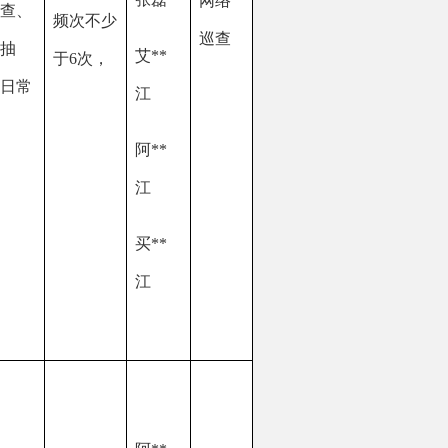
买
**
江
阿
**
克
郑
*刚
吾
**
提
场
分
依
**
现场
所
尔
检查