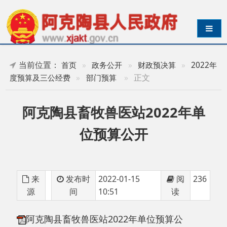
导航切换
当前位置：
首页
»
政务公开
»
财政预决算
»
2022年
»
正文
度预算及三公经费
»
部门预算
阿克陶县畜牧兽医站2022年单
位预算公开
来
发布时
2022-01-15
阅
236
源
间
10:51
读
阿克陶县畜牧兽医站2022年单位预算公
开-2025.4.7