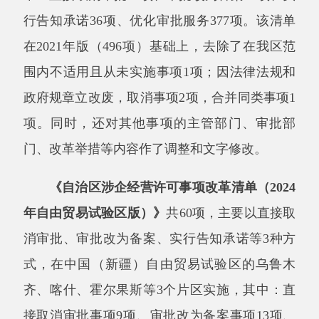
接取消审批事项
9
项、审批改为备案事项
13
项、
实行告知承诺事项
38
项。
三、实施要求
新
编制《自治区涉企经营许可事项改革清单
（
2024
年自由贸易试验区版）》
和
动态调整更新
《自治区涉企经营许可事项改革清单（
2024
年
版）》，是全面贯彻党的二十
届
三中全会精神
的
具体行动
，
是贯彻
落实党中央、国务院关于深
化
“
证照分离
”
改革的重要举措，
旨在进一步
明晰
政府和企业的权责关系
，
落实企业经营自主权
，
有效
激发经营主体活力
，加快构建市场化法治化
国际化营商环境
。