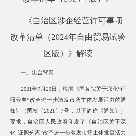
一、出台背景
2021
年
7
月
20
日，根据《国务院关于深化
“
证
照分离
”
改革进一步激发市场主体发展活力的通
知》（国发〔
2021
〕
7
号，以下简称《通知》）
要求，自治区人民政府印发了《自治区关于深
化
“
证照分离
”
改革进一步激发市场主体发展活力
工作方案》（新政发〔
2021
〕
58
号）和《自治区
涉企经营许可事项改革清单（
2021
年版）》。
2023
年
10
月
21
日，国务院印发《中国（新
疆）自由贸易试验区建设实施方案》，新疆自贸
试验区正式获批
建设
。按照在自贸区全面落
实
“
证照分离
”
改革任务的要求，自治区市场监管
局牵头
，会同各地各相关单位共同
编制了《自治