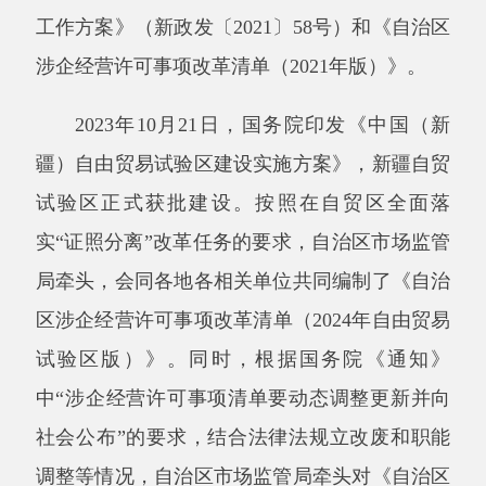
区涉企经营许可事项改革清单（
2024
年自由贸易
试验区版）》。同时，根据国务院《通知》
中
“
涉企经营许可事项清单要动态调整更新并向
社会公布
”
的要求，结合法律法规立改废和职能
调整等情况，自治区市场监管局牵头对《自治区
涉企经营许可事项改革清单（
2021
年版）》进行
了
调整更新，形成《自治区涉企经营许可事项改
革清单（
202
4
年版）》。
上述
两个清单
已
经自治区人民政府常务会议
审议通过，于
2024
年
8
月
24
日
正式
印发实施。
二、主要内容
《自治区涉企经营许可事项改革清单（
2024
年版）》
共
492
项，
主要
以直接取消审批、审批