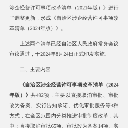
改为备案、实行告知承诺、优化审批服务等
4
种
方式
，
在全区范围内分类推进审批制度改革，其
中：直接取消审批
65
项、审批改为备案
14
项、实
行告知承诺
36
项、优化审批服务
377
项。
该清单
在
2021
年版（
496
项）基础
上
，去除了在我区范
围内不适用且从未实施事项
1
项
；因法律法规
和
政府规章立改废，取消事项
2
项，合并同类事项
1
项。
同时，还
对其他事项的主管部门
、
审批部
门
、
改革举措等内容作了调整和文字修改。
《自治区涉企经营许可事项改革清单（
2024
年自由贸易试验区版）》
共
60
项，
主要
以直接取
消审批、审批改为备案、实行告知承诺等
3
种方
式
，
在中国（新疆）自由贸易试验区
的
乌鲁木
齐、喀什、霍尔果斯
等
3
个
片
区实施
，
其中：直