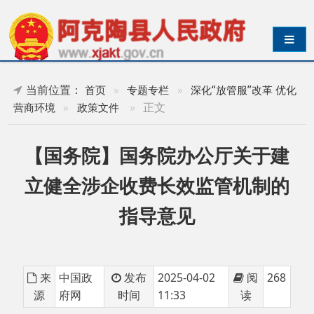
导航切换
当前位置：
首页
»
专题专栏
»
深化“放管服”改革 优化
»
正文
营商环境
»
政策文件
【国务院】国务院办公厅关于建
立健全涉企收费长效监管机制的
指导意见
来
中国政
发布
2025-04-02
阅
268
源
府网
时间
11:33
读
国办函〔
2025〕30号