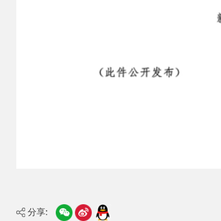
主办：阿克陶县人民政府办公室 政府网站标识
码：6530220001
承办：阿克陶县政务服务和数字发展中心 邮
编：845550
地 址：新疆阿克陶县文化东路188号
法律声明
中国互联网举报中心
新公网安备65302202000102号
新ICP备
12003422号
关于我们