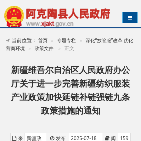
导航切换
当前位置：
首页
»
专题专栏
»
深化“放管服”改革 优化
»
正文
营商环境
»
政策文件
新疆维吾尔自治区人民政府办公
厅关于进一步完善新疆纺织服装
产业政策加快延链补链强链九条
政策措施的通知
来
新疆政
发布
2025-07-18
阅
159
源
府网
时间
20:20
读