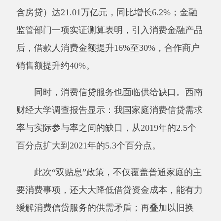
同时，消费信贷服务也面临供给缺口。西南
财经大学调查报告显示：我国家庭消费信贷需求
率与实际参与率之间的缺口，从
2019年的2.5个
百分点扩大到2021年的5.3个百分点。
此次
“双贴息”政策，不仅覆盖普通家庭的主
要消费事项，还大大降低借贷资金成本，能有力
缓解消费信贷服务的供需矛盾；再叠加以旧换
新“国补”政策，累计优惠幅度更大，能更加有力
释放中等收入群体的消费需求。眼下，各大金融
机构已开始承办相关业务，政策效果值得期待。
从
“两新”政策加力扩围到出台逐步推行免费
学前教育、育儿补贴等民生政策；从设立5000亿
元服务消费与养老再贷款到此次“双贴息”……去