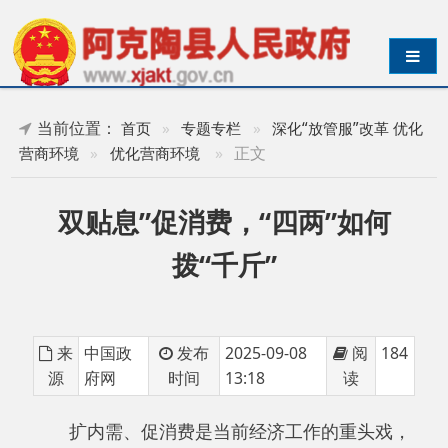
导航切换
当前位置：
首页
»
专题专栏
»
深化“放管服”改革 优化
»
正文
营商环境
»
优化营商环境
双贴息”促消费，“四两”如何
拨“千斤”
来
中国政
发布
2025-09-08
阅
184
源
府网
时间
13:18
读
扩内需、促消费是当前经济工作的重头戏，
这方面的政策不少，效果如何，大家都很关心。