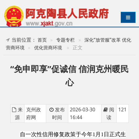
导航切换
当前位置：
首页
»
专题专栏
»
深化“放管服”改革 优化
»
正文
营商环境
»
优化营商环境
“免申即享”促诚信 信润克州暖民
心
来
克州政
发布
2026-03-30
阅
121
源
府网
时间
16:44
读
自一次性信用修复政策于今年
1月1日正式生
效以来，克州紧扣政策导向，立足民生需求，将