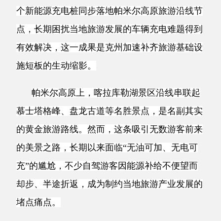
点，长期困扰当地旅游发展的车辆充电难题得到
有效解决，这一成果是克州加速补齐旅游基础设
施短板的生动缩影。
帕米尔高原上，喀拉库勒湖景区沿线串联起
慕士塔格峰、盘龙古道等名胜景点，是名副其实
的黄金旅游路线。然而，这条吸引无数游客前来
的美景之路，长期以来面临
“无油可加、无电可
充”的尴尬，不少自驾游客因能源补给不便望而
却步、半途折返，成为制约当地旅游产业发展的
堵点痛点。
2024年，立足州政协委员提交的相关提案，
克州迅速构建“交办—推进—回访—落地”全链条
督办机制，协调阿克陶县人民政府与中石化克州