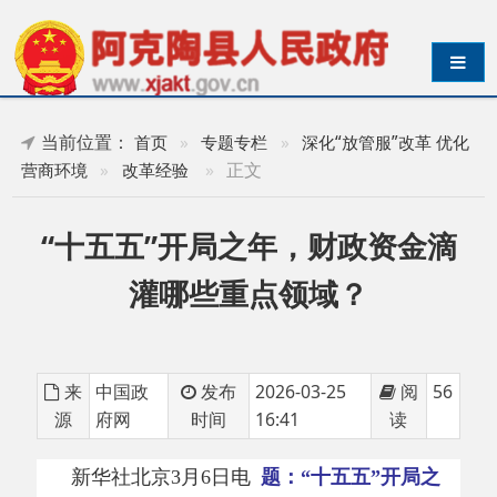
导航切换
当前位置：
首页
»
专题专栏
»
深化“放管服”改革 优化
»
正文
营商环境
»
改革经验
“十五五”开局之年，财政资金滴
灌哪些重点领域？
来
中国政
发布
2026-03-25
阅
56
源
府网
时间
16:41
读
新华社北京
3月6日电
题：
“十五五”开局之
年，财政资金滴灌哪些重点领域？