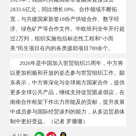
打印本页
关闭窗口
主办：阿克陶县人民政府办公室 政府网站标识
码：6530220001
承办：阿克陶县政务服务和数字发展中心 邮
编：845550
地 址：新疆阿克陶县文化东路188号
法律声明
中国互联网举报中心
新公网安备65302202000102号
新ICP备
12003422号
关于我们