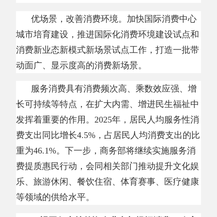
发挥着重要的作用。
2025年，居民人均服务性消
费支出同比增长4.5%，占居民人均消费支出的比
重为46.1%。下一步，商务部将继续实施服务消
费提质惠民行动，会同相关部门推动提升文化娱
乐、旅游休闲、餐饮住宿、体育赛事、医疗健康
等领域的供给水平。
一视同仁支持外资企业参与提振消费、政府
采购、招投标等活动
对外贸易保持韧性。有效应对外部冲击挑
战，统筹发展货物、服务、数字贸易
“三大支
柱”。规模创历史新高，全年货物进出口45.47万
亿元，同比增长3.8%；前11个月服务进出口7.2
万亿元，同比增长7.1%。企业更趋活跃，有进出
口记录的经营主体超过78万家，其中民营企业占
外贸总额的比重升至57.3%。