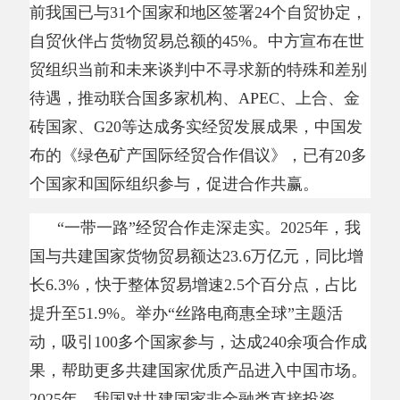
2833.6亿元，同比增长18%。合作领域不断拓
宽，与共建国家新签18份产供链合作、数字经
济、绿色矿产等合作文件。中欧班列全年开行超
过2万列，组织实施包括标志性工程和“小而
美”民生项目在内的各类援助项目700余个。
2026年是中国加入世贸组织25周年，中方将
以更加积极和开放的姿态参与世贸组织工作。鄢
东表示，中方将深化与全球南方国家合作，提供
更多全球公共产品，继续支持促贸圆桌倡议，在
南南合作框架下作出力所能及的贡献，提升发展
中成员参与国际经贸谈判的能力，从多边贸易体
制中更好受益。（记者 罗珊珊）
分享: