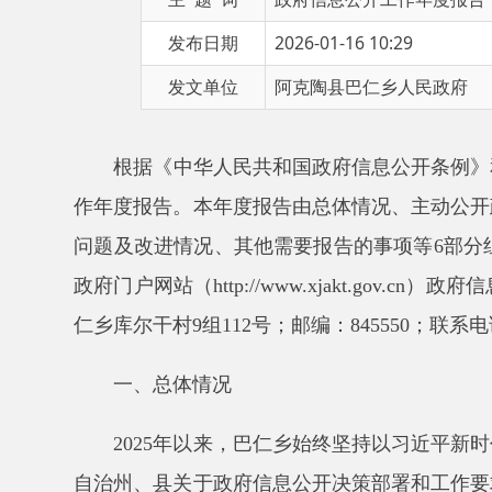
发文单位
阿克陶县巴仁乡人民政府
根据《中华人民共和国政府信息公开条例》和阿克
作年度报告。本年度报告由总体情况、主动公开政府信
问题及改进情况、其他需要报告的事项等
6
部分组成。
政府门户网站
（
http://www.xjakt.gov.cn
）
政府信息公开
仁乡库尔干村
9
组
112
号；邮编：
845550
；联系电话：
09
一、总体情况
2025
年以来
，
巴仁乡始终坚持以习近平新时代中国
自治州、县关于政府信息公开决策部署和工作要求，不
信力和执行力，切实回应人民群众的关注关切，推动经
（一）主动公开方面。
2025
年，巴仁乡以让群众满