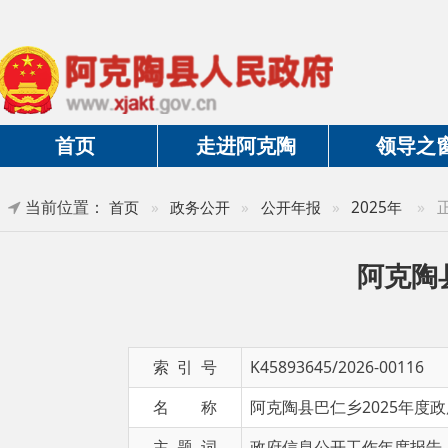
首页
走进阿克陶
领导之窗
当前位置：
»
正文
首页
»
政务公开
»
公开年报
»
2025年
阿克陶县巴
索 引 号
K45893645/2026-00116
名 称
阿克陶县巴仁乡2025年度政府信息
主 题 词
政府信息公开工作年度报告
发布日期
2026-01-16 10:29