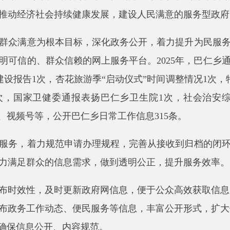
的、群众信赖的网上服务平台。
2025
年，
巴仁
乡通过
县政府门户
告
1
次
，杏花旅游季
“启动仪式”时间调整
情况
1
次
，特困供养情况
9
家卫健委通报表扬巴仁乡卫生院
1
次，社会治安综合治理中心运
号等，公开巴仁乡日常工作信息
315
条。
着力规范申请办理规程，完善从接收到归档的闭环管理机制，确
群众的信息需求，做到透明公正，提升服务效率。
性，及时更新政府网信息，便于公众高效获取信息。
二是
拓展多
工作动态、便民服务等信息，丰富公开形式，
扩大信息传播范围
息公开、内容规范。
公开网，确保政务信息内容更新及链接有效可用。
二是
优化网站
开与政务服务深度融合，为群众提供一站式信息获取与办事服务
府信息公开工作要求，建立健全政务公开制度，明确公开范围、
，确保工作落地见效。
2025
年未发生政务公开责任追究事件，无