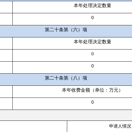
第二十条第（八）项
本年收费金额（单位：万元）
0
申请人情况
法人或其他组织
第一项加第二项之和，等
自然
社会
法律
商业
科研
总
人
公益
服务
其他
企业
机构
组织
机构
申请数量
0
0
0
0
0
0
申请数量
0
0
0
0
0
1