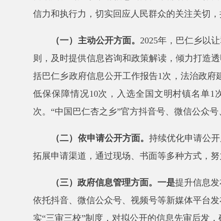
则，及时提供信息咨询和政策解读，倾力打造透明可信
括巴仁乡政府信息公开工作报告
1
次，法治政府建设报
低保保障情况
10
次，入选全国文明村镇名单
1
次，国
次。
“中国巴仁杏之乡”官方抖音号、微信公众号、视频
（二）依申请公开
方面
。
持续优化申请公开服务，
拓展申请渠道，通过现场、书面等多种方式，努力满足
（三）政府信息管理
方面
。
一是
提升信息发布时效
依托抖音、微信公众号、视频号等新媒体平台发布政务
实
“三审三校”制度，对拟公开的信息先审后发，确保信
（四）平台建设
方面
。一是
指
定专人负责政府信息
性。
三是
促进线上线下
公开平台功能互补，推动政务公
（五）监督保障
方面
。
巴仁乡人民政府始终按照政
考核，定期开展督查，严格落实信息公开责任追究制度