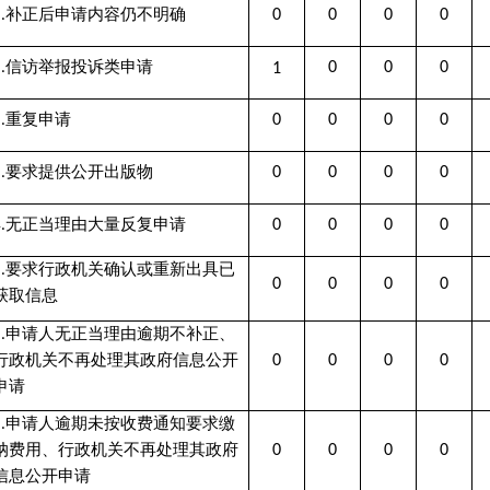
行政机关不再处理其政府
0
0
0
0
0
0
申请
0
0
0
0
0
0
0
0
0
0
0
1
度继续办理
0
0
0
0
0
0
行政诉讼
未经复议直接起诉
复议后起诉
结
结
总计
果
果
其他
尚未
结果
结果
其他
尚未
总计
总
维
纠
结果
审结
维持
纠正
结果
审结
持
正