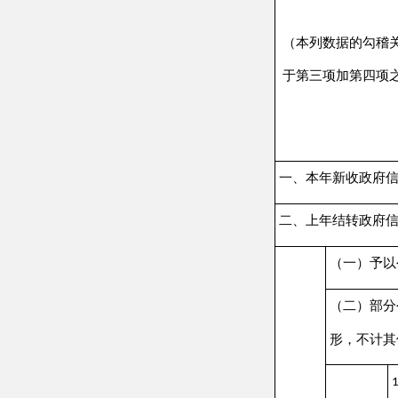
（一）予以公开
（二）部分公开
（
形，不计其他情形
属于国
1.
其他法
2.
危及
三
3.
“
保护第
4.
（三）不
予公开
属于三
5.
属于四
6.
属于行
7.
属于行
8.