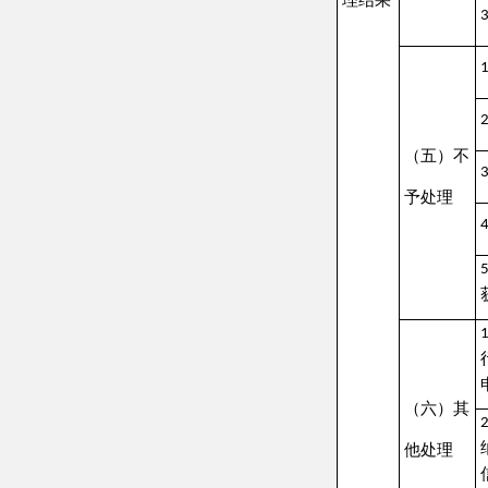
纳费用、
他处理
信息公开
其他
3.
（七）总计
四、结转下年
四、政府信息公开行政复议、行政诉讼情况
行政复议
结
其
尚
结
果
他
未
果
维
纠
结
审
持
正
果
结