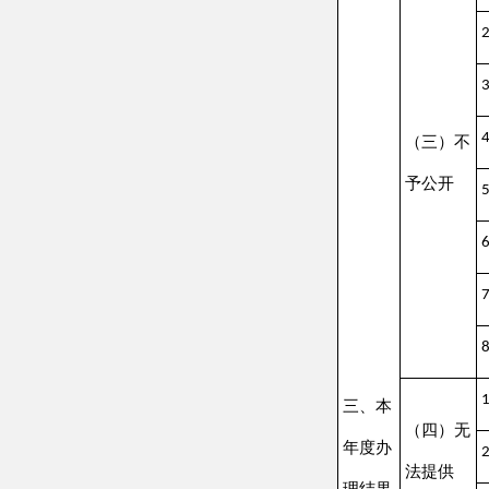
本机关
1.
三、本
（四）无
年度办
没有现
2.
法提供
理结果
补正后
3.
信访举
1.
重复申
2.
（五）不
要求提
3.
予处理
无正当
4.
要求行
5.
获取信息
申请人
1.
行政机关
申请
（六）其
申请人
2.