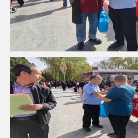
在商场、公园等人流密集区域设置宣传标
语
,发放宣传资料,向公众
普及公平竞争政策的重
要意义和具体内容。
通过局机关和商户电子屏滚
动播放公平竞争相关宣传标语，扩大政策知晓
度，营造活动氛围；通过悬挂横幅、设立宣传