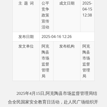
政策
12:38
宣传
活动
发布日期
2025-04-16 12:26
发文单位
阿克
发布机构
阿克
陶县
陶县
市场
市场
监督
监督
管理
管理
局
局
2
02
5
年
4
月
15
日
,
阿克陶县
市场监督管理局
结
合全民国家安全教育日活动，
赴
人民
广场
组织开
展以
“统一大市场、公平竞未来”为主题的公平竞
争政策宣传活动.
在宣传活动
现场
，
通过设置宣
传
横幅
、发放宣传手册、设立咨询台等形式，加