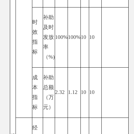
涉及资金0.52万元。
预算绩效管理取得的成效：一是及时发放了
计划生育政策奖扶资金、奖励已故子女人员保障
其基本生活；二是宣传国家计生方面的政策，通
过宣传相关政策提高农牧民自身对政策的了解。
发现的问题及原因：一是计划生育宣传有时不到
位、不仔细；二是资金发放有时不及时。下一步
改进措施：一是加强对计划生育宣传员的培训；
二是及时、全面的准备资料，及时发放相关资
金。具体项目自评情况附项目支出绩效自评表。
项目支出绩效自评表
（2019年度）