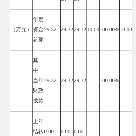
一级指
二级
三级指
分析
分值
得分
标
指标
标
及改
指标
完成
进措
值
值
施
整改大
数量
棚耳房
39
39
10
10
指标
数量
（座）
工程量
完成率
100%
100%
10
10
（%）
质量
指标
工程验