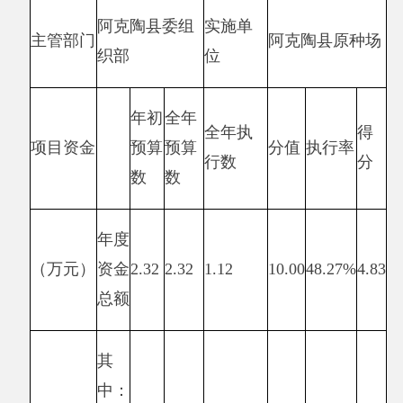
(%)
质
量
指
补助
标
足额
产出指
发放
100%
100%
10
10
标
率
（50）
（%)
补助
时
及时
效
发放
100%
100%
10
10
指
率
标
（%)
成
补助