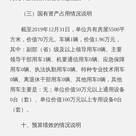
项目支出绩效自评表
（2019年度）
项目名称
超标大棚整资金及建设项目
阿克陶县农
主管部门
实施单位
阿克陶县原种场
业农村局
全年
全年
年初预
项目资金
预算
执行
分值
执行率
得分
算数
数
数
年度