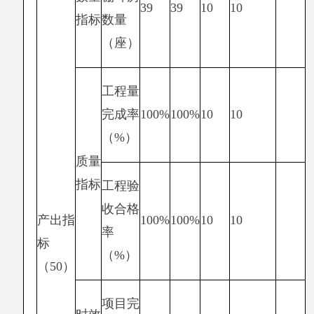
响指
标
服务
大棚种
满意度
对象
植户满
指标
满意
100%
100%
10
10
意度
（10）
度指
（%)
标
总分
100
100
第二个项目是“四老”人员生活补助，涉及资
金2.32万元。
预算绩效管理取得的成效：一是“四老”人员