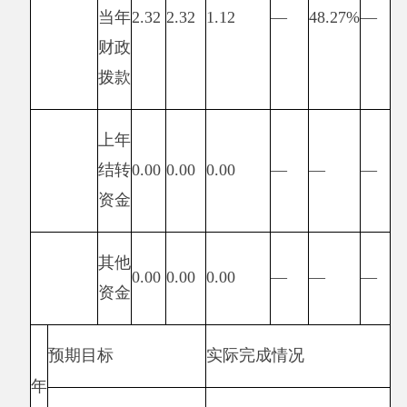
本
总额
2.32
1.12
10
10
指
（万
标
元）
经
绩
济
效
效
指
益
标
指
标
社
补助
会
人群
生活
生活
效
生活
有所
有所
30
30
益
改善
改善
改善