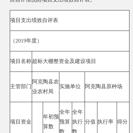
预期目标
实际完成情况
该项目资金用于原
年
种场39座大棚耳房
度
整改。预计通过此
该项目资金用于原种场39座大
总
次大棚耳房的整改
棚耳房整改。通过该项目的实
体
工作，将消除大棚
施，原种场39座大棚安全隐患
目
耳房的安全隐患，
全部消除，并通过自治区验
标
并通过实施该项
收，全部符合标准。
目，使原种场39座
大棚全部符合自治
区标准。
偏差
年度
实际
原因