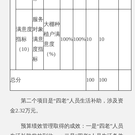
上年
结转
0.00
0.00
0.00
—
—
—
资金
其他
0.00
0.00
0.00
—
—
—
资金
预期目标
实际完成情况
年
度
该项目资金用于原种
总
场2名“四老”人员生活
通过该项目的实施，原种
体
补贴的发放。通过该
场2名“四老”人员生活补
目
项目的实施，原种
助发放到位，生活条件得
标
场“四老”人员生活条
到改善。