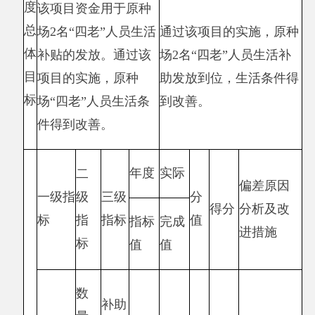
指
情况
标
效益指
标
生
（30）
态
效
益
指
标
可
持
续
影
响
指