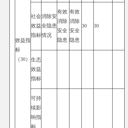
织部
位
年初
全年
全年执
得
项目资金
预算
预算
分值
执行率
行数
分
数
数
年度
（万元）
资金
2.32
2.32
1.12
10.00
48.27%
4.83
总额
其
中：
当年
2.32
2.32
1.12
—
48.27%
—
财政
拨款