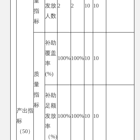
标
服
务
对
满意度
象
发放
指标
满
对象
100%
100%
10
10
（10）
意
满意
度
指
标
总分
100
94.83
第三个项目是计划生育奖扶政策补助资金，