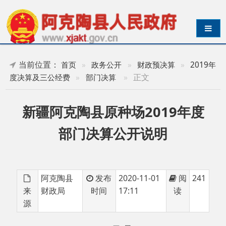
导航切换
当前位置：
首页
»
政务公开
»
财政预决算
»
2019年
»
正文
度决算及三公经费
»
部门决算
新疆阿克陶县原种场2019年度
部门决算公开说明
阿克陶县
发布
2020-11-01
阅
241
来
财政局
时间
17:11
读
源
目 录
第一部分 部门单位概况