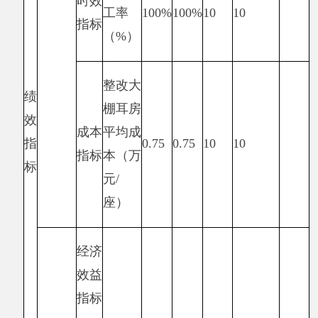
生活补助发放到位，；二是“四老”人员生活条件
得到改善。发现的问题及原因：一是“四老”人员
资料不齐全；二是资金发放有时不及时。下一步
改进措施：一是加强对“四老”人员资金发放的审
核程序把关；二是及时、全面的准备资料，及时
发放相关资金。具体项目自评情况附项目支出绩
效自评表。
项目支出绩效自评表
（2019年度）
项目名称
2019年“四老”人员生活补贴
阿克陶县委组
实施单
主管部门
阿克陶县原种场