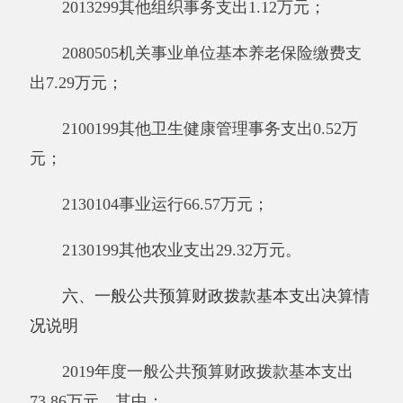
基本医疗保险缴费3.02
万元
、其他社会保障缴费
0.39万元、住房公积金
5.1
3
万元、其他工资福利
支出6.52万元、退休费1.43万元、抚恤金0.89万
元、奖励金0.01万元。
公用经费0.30万元，包括：办公费0.30万
元。
七、一般公共预算财政拨款“三公”经费支出
决算情况说明
2019年度一般公共预算“三公”经费支出决算
0万元，比上年增加0万元，增长0%，主要原因
是
2019年度
我单位无“三公”经费支出。其中，因
公出国（境）费支出0万元，占0%，比上年增加
0万元，增长0%，
主要原因是
2019年度我单位无
因公出国（境）费
用
；公务用车购置及运行维护