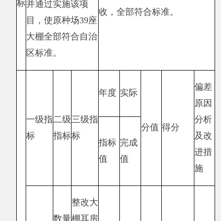
经济
效益
指标
有效
有效
社会
消除安
消除
消除
效益
全隐患
30
30
安全
安全
指标
情况
隐患
隐患
效益指
标
（30）
生态
效益
指标
可持
续影