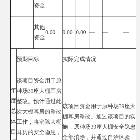
收合格
产出指
100%
100%
10
10
率
标
（%）
（50）
项目完
时效
工率
100%
100%
10
10
指标
（%）
整改大
绩
棚耳房
效
成本
平均成
指
0.75
0.75
10
10
指标
本（万
标
元/
座）