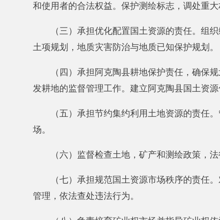
（六）监督检查土地，矿产和测绘政策，法律法规
（七）承担规范国土资源市场秩序的责任。对土地
管理，依法查处违法行为。
（八）负责培育矿业权市场并指导矿业权依法流转
源探矿权、采矿权的登记；负责阿克陶县规划矿区、对
阿克陶县矿业权设置方案。
（九）负责管理地质勘查行业及开采资源储量，组
重大地质勘查项目，管理阿克陶县级地质勘查资质，地
（十）地质环境，地质遗迹的保护和管理，对地质
测、监督，防止地下水的过量开采与污染，认定具有科
（十一）负责测绘单位资格审查，管理测绘任务登
管理地图编制工作，审核向社会出版社展示的地图，管