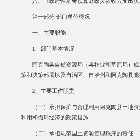
策和决策部署以及自治区、自治州和阿克陶县党委工作
2、主要工作职责
（一）承担保护与合理利用阿克陶县土地资源，矿
利用和循环经济的政策措施。
（二）承担规范国土资源管理秩序的责任。贯彻执
和使用者的合法权益。保护测绘标志，调处重大权属纠
（三）承担优化配置国土资源的责任。组织编制和
土项规划，地质灾害防治与地质已知保护规划。
（四）承担阿克陶县耕地保护责任，确保规划确定
发耕地的监督管理工作。建立阿克陶县国土资源信息系
（五）承担节约集约利用土地资源的责任。管理和
场。