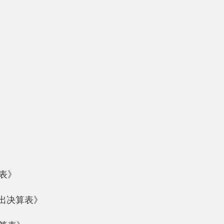
表》
年3月19日
。阿克陶县自然资源局贯彻落实党中央关于自然资源