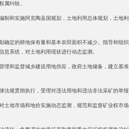
贯彻执行，受理对违法用地和违法非法采矿的举报。
市场和地价实施动态监测，规范和监督矿业权市场，组织实施对
；负责调处地质矿产勘查和重大采矿权权属争议纠纷。负责开采
国民经济具有重要价值的矿区管理，承担优势开采的开采总量控
织实施阿克陶镇地质调查评价、矿产资源勘查。管理阿克陶县级
质资料，地质勘查成果；依法征收矿产资源补偿费。
环境、地质灾害监测，防治地质灾害，依法管理水文地质工程地
学研究和观赏价值的生物化石及产地、标准地质等地质遗迹实施
记，依法审核对外提供测绘成果，管理国家测绘基准和测量控制
理地图审核地名在地图上的表示，监督实施测绘标准，指导监督