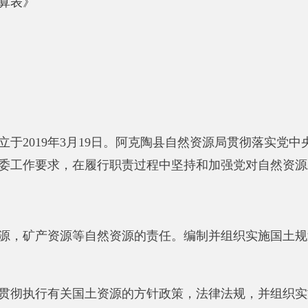
要求，在履行职责过程中坚持和加强党对自然资源工作的集中统
产资源等自然资源的责任。编制并组织实施国土规划。制定并组
行有关国土资源的方针政策，法律法规，并组织实施和监督检查
纷。
实施阿克陶县国规划，土地利用总体规划，土地利用年度计划，
的耕地保有量和基本农田面积不减少。指导和组织落实未利用土
统，对土地利用现状进行动态监测。
监督城乡建设用地供应，政府土地储备，建立基准地价，依法统