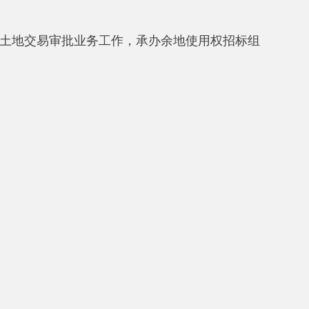
源局机构改革合并人员增加，国土
因是：
2019年
阿克陶县国土资源局