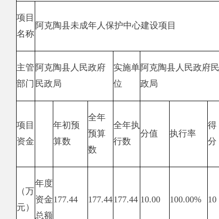
成年人管理工作，改
量。
善福利机构服务质
量。
年度
实际
一
二
偏差原因分
级
级
分
三级指标
得分
析及改进措
指
指
值
指标
完成
施
标
标
值
值
数
满足需求
量
面积（平
3959
3959
10
10
指
方
标
米 ）
质