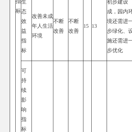
主管
阿克陶县人民政
实施单
阿克陶县人民政府
部门
府民政局
位
民政局
年初
全年
项目
全年执
分
预算
预算
执行率
得分
资金
行数
值
数
数
年度
（万
资金
15.00
15.00
14.84
10
98.93%
9.89
元）
总额
其
中：
当年
15.00
15.00
14.84
—
98.93%
—