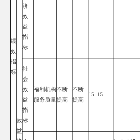
费，确保第二次全国地名普查工作顺利开展。发
现的问题及原因：地名普查工作经费支出进度缓
慢，主要是因为该项工作虽已启动但尚未全面实
施，待后续产生经费后按票报销。
下一步改进措
施：
我单位将进一步加强同上级民政、财政部门
协调沟通，争取政策、资金的倾斜和扶持，落实
好后续全国地名普查工作，加快推进我县民政福
利机构建设工作。
项目支出绩效自评表
（2019年度）
项目
2019年区划地名工作经费
名称