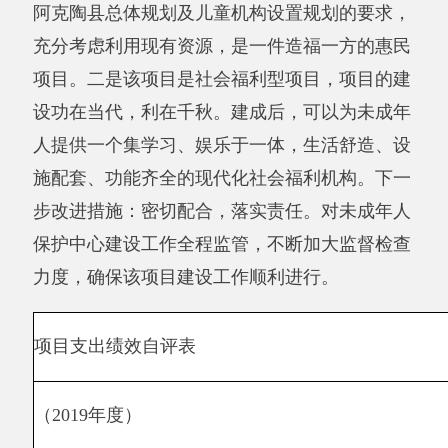
结转
0.00
0.00
0.00
—
0.00%
—
资金
其他
0.00
0.00
0.00
—
0.00%
—
资金
预期目标
实际完成情况
该项目资金用于在阿
年
克陶县维吾尔医医院
度
旁，建设建筑面积为
通过在阿克陶县维吾尔医医
总
3959平方米的养老机
院旁，建设建筑面积为3959
体
构，并且满足其设施
平方米的养老机构，进一步
目
需求。通过该项目的
推进了未成年人管理工作，
标
实施，进一步推进未
大大改善了福利机构服务质