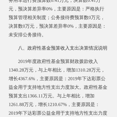
授予中小企业合同金额0万元，占政府采购
支出总额的0%，其中：授予小微企业合同金额0
万元，占政府采购支出总额的0%。
（三）国有资产占用情况说明
截止2019年12月31日，单位共有房屋
30618.69
（平方米），价值
3279.33
万元。车辆4
辆，价值80.66万元，其中：副部（省）级及以
上领导用车0辆、主要领导干部用车0辆、机要通
信用车0辆、应急保障用车1辆、执法执勤用车0
辆、特种专业技术用车1辆、离退休干部用车0
辆、其他用车2辆，其他用车主要是：救灾物资
运输车和殡葬服务用车；单位价值50万元以上通
用设备0台（套）、单位价值100万元以上专用设
备0台（套）。