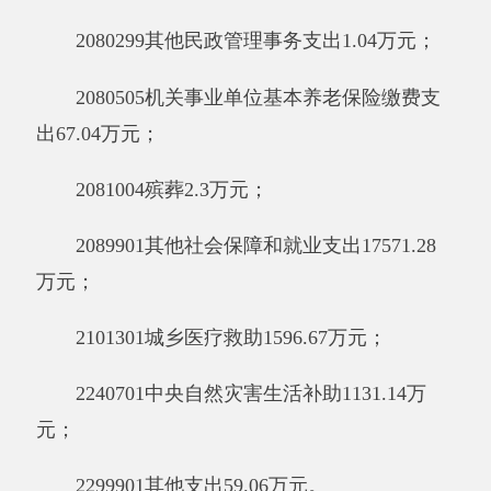
人员经费
618.59
万元，包括：基本工资
73.2
万元、津贴补贴
252.98
万元、绩效工资
61.48
万
元、机关事业单位基本养老保险缴费
67.04
万
元、职业年金缴费
15.12
万元、职工基本医疗保
险缴费
37
万元、公务员医疗补助缴费
4.99
万元、
其他社会保障缴费
4.2
万元、住房公积金
90.15
万
元、医疗费
0.86
万元、退休费
11.56
万元。
公用经费
37.75
万元，包括：办公费
22.96
万
元、手续费0.04万元、水费2.15万元、电费8.36
万元、邮电费0.6万元、差旅费1.38万元、维修
（护）费0.74万元、其他商品和服务支出1.1万
元、办公设备购置0.41万元。
七、一般公共预算财政拨款“三公”经费支出
决算情况说明