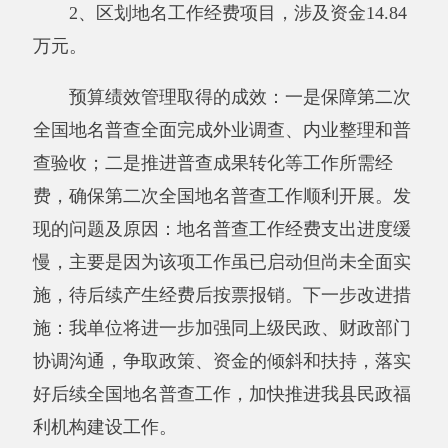
括购买办公用品、
库成果转化所需经费支
年
业务人员培训差旅
出，包括购买办公用品、
度
费、专家接待费、
业务人员培训差旅费、专
总
专家劳务费、实地
家接待费、专家劳务费、
体
勘查车辆加油费、
实地勘查车辆加油费、车
目
车辆维修费、制作
辆维修费、制作普查成果
标
普查成果图等工作
图等工作支出。通过该项
支出。通过该项目
目的实施，保证全县保证
的实施，保证全县
全国第二次地名普查工作
保证全国第二次地
顺利开展。
名普查工作顺利开
展。
年度
实际
一
二
偏差原因分
级
级
三级指
分