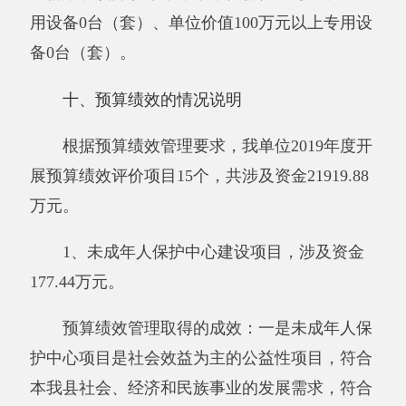
全年
项目
年初预
全年执
得
预算
分值
执行率
资金
算数
行数
分
数
年度
（万
资金
177.44
177.44
177.44
10.00
100.00%
10
元）
总额
其
中：
当年
177.44
177.44
177.44
—
100.00%
—
财政
拨款
上年