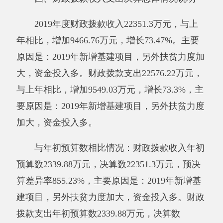
大，资金投入多
。
五、一般公共预算财政拨款支出决算情况说
明
2019年度一般公共预算财政拨款支出
21210.11
万元。按功能分类科目项级科目公开，
其中：
2080201
行政运行
589.3
万元；
2080203
机关服务
177.44
万元；
2080207
行政区划和地名管理
14.84
万元；
2080299
其他民政管理事务支出1.04万元；
2080505
机关事业单位基本养老保险缴费支
出
67.04
万元；