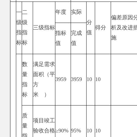
改善未成
效
不断
不断
境还需进一
年人生活
15
13
益
改善
改善
步绿化、设
环境
指
施还需进一
标
步优化
可
持
续
影
响
指
标
服
务