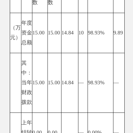
指标
3：普
数
查地名
3324
3324
6
6
量
地址条
指
数
=实际完成
标
（条）
值/年度指
标值-资金
执行率，出
指标
现正负偏差
4：普
超过20%,
查涉及
15
15
6
6
填写此栏
到的乡
镇数量
产
（个）
出
指
标
指标