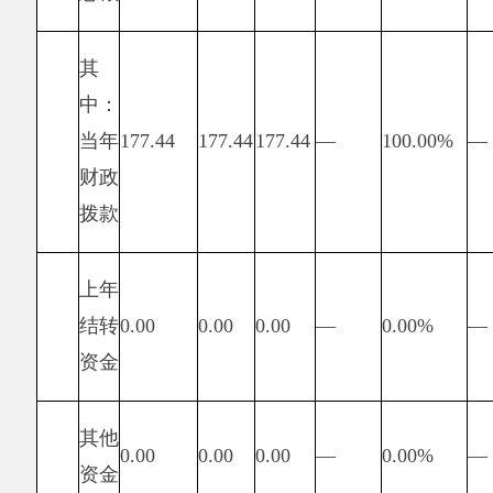
项目竣工
量
验收合格
≥90%
95%
10
10
指
率
产
标
出
指
时
标
效
项目按期
≥70%
100%
15
15
指
完成率
标
成
本
建设成本
177.44
177.44
15
15
指
（万元）
标
经