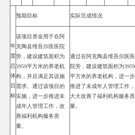
济
效
益
指
绩
标
效
指
社
标
会
效
福利机构
不断
不断
15
15
益
服务质量
提高
提高
指
标
效
益
指
生
初步建设
标
态
成，园内环