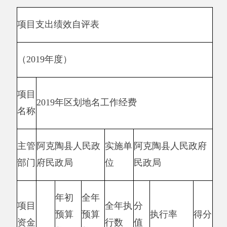
得分
析及改进措
指
指
标
值
指标
完成
施
标
标
值
值
指标
1：初
验工作
≥3
3
6
6
次数
（次）
指标
2：复
验工作
≥3
3
6
6
次数
（次）