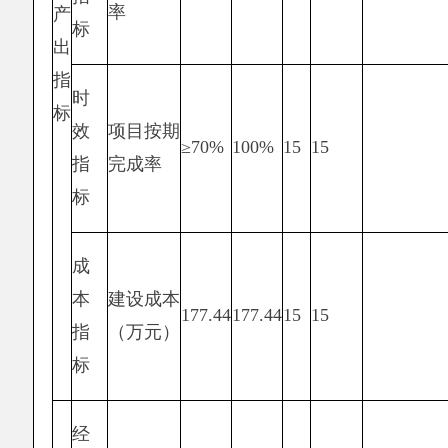
满
对
意
象
集中供养
度
满
人群满意
≥
95%
95%
10
10
指
意
率
标
度
指
标
总分
100
98
2、区划地名工作经费项目，涉及资金14.84
万元。
预算绩效管理取得的成效：一是保障
第二次
全国地名普查全面完成外业调查、内业整理和普
查验收；二是推进普查成果转化等工作所需经