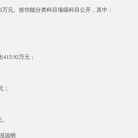
0万元，其中：
92万元、津贴补贴674.03万元、绩效工资32.09万元、机关事业单位
费6.55万元、生活补助2.34万元。
费2.56万元、手续费0.04万元、水费1.16万元、电费17.08万元、
费1.67万元。
况说明
元，比上年增加0万元，增长0%，主要原因是未安排“三公”经费。
无；公务用车购置及运行维护费支出0万元，占0%，比上年增加0
0%，主要原因是无公务接待。具体情况如下：
单位未安排因公出国（境）。单位全年安排的因公出国（境）团组