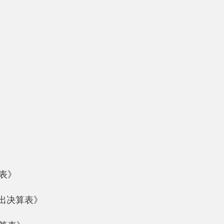
表》
法权益；
的社会主义精神文明建设活动:办理本居住区的公共事务和公益事