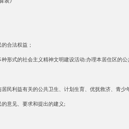
利益有关的公共卫生、计划生育、优抚救济、青少年教育等项工
、要求和提出的建义;
人，其中：在职人员92人，退休人员0人，退休人员13人。
部门决算包括：阿克陶县社区居民委员会决算。
加14.97万元，增长0.48%，主要原因是：
2019年人员经费收入