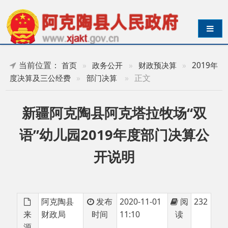
导航切换
当前位置：
首页
»
政务公开
»
财政预决算
»
2019年
»
正文
度决算及三公经费
»
部门决算
新疆阿克陶县阿克塔拉牧场“双
语”幼儿园2019年度部门决算公
开说明
阿克陶县
发布
2020-11-01
阅
232
来
财政局
时间
11:10
读
源
目 录