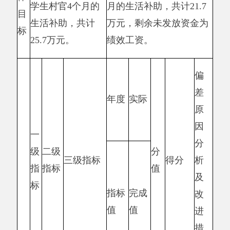
效益
指标
可持
持续保障
续影
单位组织
持续
持续
15
15
响指
事务工作
影响
影响
标
正常运行
满
服务
意
对象
大学生村
度
满意
100%
100%
10
10
官满意度
指
度指
标
标
总分
100
98.44