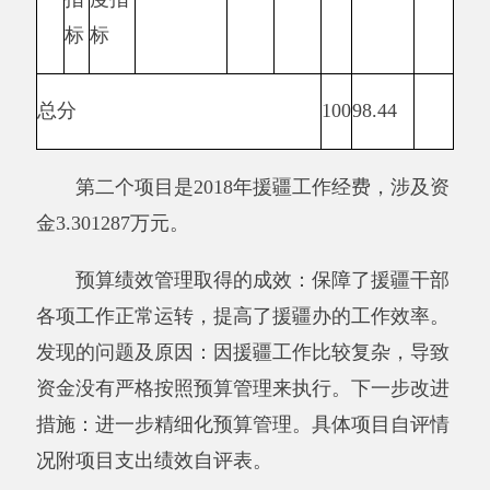
了援疆干部各项工作
体
疆干部各项工作正常运
正常运转共计
目
转共计3.301287万元，
3.301287万元，预计
标
预计进行采购3次。
进行采购3次。
年度
实际
一
偏差原
级
二级
三级指
分
得
因分析
指
指标
标
值
分
及改进
完成
指标值
标
措施
值
采购次
数量
数
3次
3次
15
15
指标
（次）
采购合
质量