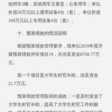
其
中：
当年
25.7
25.7
21.7
—
84.44%
—
财政
拨款
上年
结转
0
0
0
—
0%
—
资金
其他
0
0
0
—
0%
—
资金
预期目标
实际完成情况