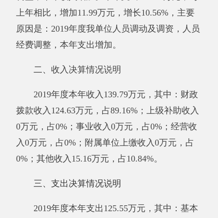
2019
年度
本年支出125.55万元，其中：基本
支出125.55万元，占100%；项目支出
0
万元，占
0
%；上缴上级支出
0
万元，占
0
%；经营支出
0
万
元，占
0
%；对附属单位补助支出
0
万元，占
0
%
。
四、财政拨款收入支出决算总体情况说明
2019年度财政拨款收入
124.63
万元，与上年
相比，增加
19.2
万元，增长
18.21
%。主要原因
是：
2019年
度我单位人员调动及调资，人员经费
调整，本年财政收入增加
。财政拨款支出
113.79
万元，与上年相比，增加
8.36
万元，增长
7.93
%，主要原因是：
2019年
度我单位人员调动
及调资，人员经费调整，本年财政支出增加
。与
年初预算数相比情况：财政拨款收入年初预算数
121.31
万元，决算数
124.63
万元，预决算差异率