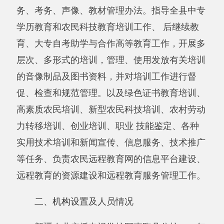
等任务、负责农民远程教育网的信息平台建设、
远程教育的资源建设和远程教育服务管理工作。
二、机构设置
及人员
情况
新疆农业广播电视学校阿克陶县分校
2019年
度，实有人数
15
人，其中：在职人员
8
人，
离休
人员
0
人
，
退休人员
7
人。
从
部门
决算单位构成看，新疆
阿克陶县
农业
广播电视学校分校部门决算包括：新疆
阿克陶县
农业广播电视学校分校决算
。
第二部分 部门决算情况说明
一、收入支出决算总体情况说明
2019
年度
本年收入139.79万元
，
与上年相