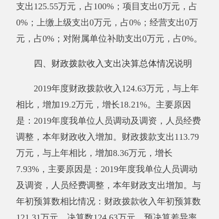
2
.73
%，主要原因是：
2019年
度我单位人员调动
及调资，人员经费调整，本年预算增加
。财政拨
款支出年初预算数
121.32
万元，决算数
113.79
万
元，预决算差异率
-6.21
%，主要原因是
2019年度
我单位高素质农民培训项目资金减少
。
五、一般公共预算财政拨款支出决算情况说
明
2019
年度
一般公共预算财政拨款支出113.79
万元。按功能分类科目
项
级科目公开
，其中：
2080505机关事业单位基本养老保险缴费支
出
13.07万元
；
2130104事业运行
100.72万元
。
六、一般公共预算财政拨款基本支出决算情