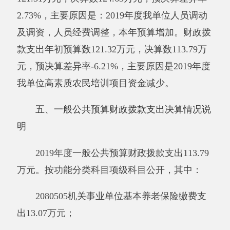
况说明
2019
年度
一般公共预算财政拨款基本支出
113.79万元，其中：
人员经费111.4
5
万元，包括：基本工资33
万
元
、
津贴补贴31.78
万元、
伙食补助费0.95
万元
、
绩效工资16.0
9万元
、
机关事业单位基本养老保
险缴费13.07
万元
、
职工基本医疗保险缴费5.74
万
元
、
其他
社会
保障缴费0.51
万元
、
住房公积金
4.18
万元
、退休费6.12
万元、
奖励金0.01
万元。
公用经费2.34万元，包括：办公费0.88
万
元
、
手续费0.02
万元
、
差旅费0.5
6万元
、
其他交
通费用0.86
万元
、
其他商品和服务支出0.02
万
元
。