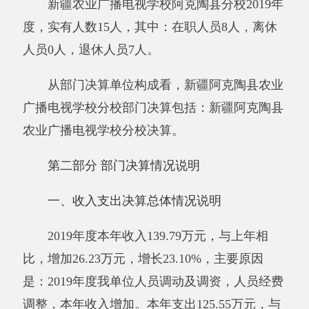
比
，
增加
26.23
万元
，
增长23.10%
，主要原因
是
：
2019年
度我单位人员调动及调资，人员经费
调整，本年收入增加
。
本年支出125.55万元
，
与
上年相比
，
增加11.99万元
，
增长10.56%
，主要
原因是
：
2019年
度我单位人员调动及调资，人员
经费调整，本年支出增加
。
二、
收入
决算
情况说明
2019
年度
本年收入139.79万元，其中：财政
拨款收入124.63万元，占89.16%；上级补助收入
0
万元，占
0
%；事业收入
0
万元，占
0
%；经营收
入
0
万元，占
0
%；
附属单位上缴收入
0
万元，占
0
%；其他收入15.16万元，占10.84%。
三、支出决算情况说明