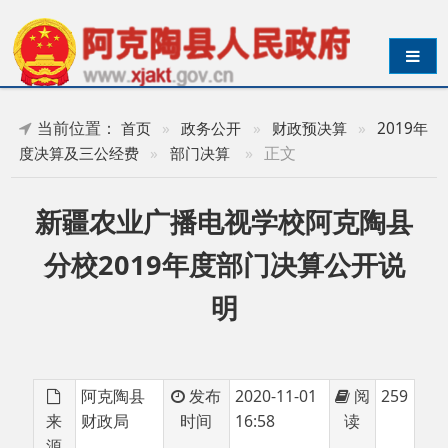
导航切换
当前位置：
首页
»
政务公开
»
财政预决算
»
2019年
»
正文
度决算及三公经费
»
部门决算
新疆农业广播电视学校阿克陶县
分校2019年度部门决算公开说
明
阿克陶县
发布
2020-11-01
阅
259
来
财政局
时间
16:58
读
源
目 录