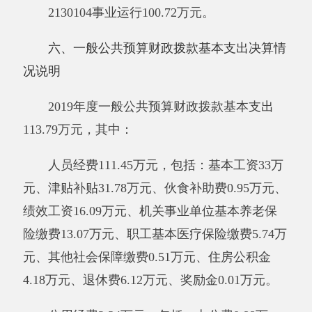
七
、一般公共预算
财政拨款
“三公”经费支出
决算
情况
说明
2019年度一般公共预算“三公”经费支出决算
0
万元，比上年
增加
0
万元，
增长
0
，主要原因是
2019年
度我单位
力求勤俭节约，开源节流等措
施，严格控制公车维护和加油费用。其中，因公
出国（境）费支出0万元，占0%，比上年增加0
万元，增长0%，主要原因是
2019年度我单位无
因公出国（境）
费用
；公务用车购置及运行维护
费支出
0
万元，占
0
%，比上年
增加
0
万元，
增长
0
%，主要原因是
2019年
我单位
力求勤俭节约，
开源节流等措施，严格控制公车维护和加油费
用
；公务接待费支出0万元，占0%，比上年增加
0万元，增长0%，主要原因是
2019年度
我单位无
公务接待费
用
。具体情况如下：