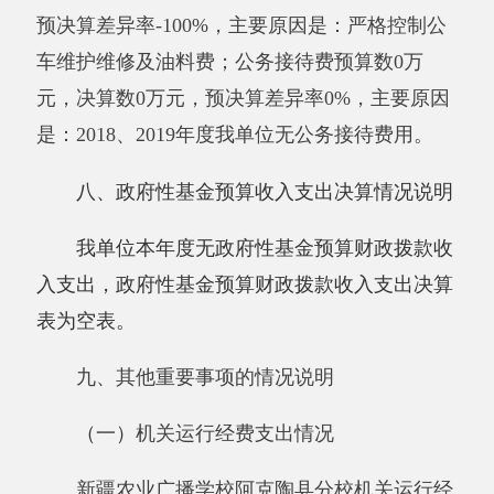
万元，占政府采购支出总额的0%。
（三）国有资产占用情况说明
截止2019年12月31日，单位共有房屋
0
（平
方米），价值
0
万元。车辆
2
辆，价值
30.5
万元，
其中：副部（省）级及以上领导用车0辆、主要
领导干部用车
0
辆、机要通信用车0辆、应急保障
用车0辆、执法执勤用车0辆、特种专业技术用车
0辆、离退休干部用车0辆、其他用车
2
辆，其他
用车主要是：无；单位价值50万元以上通用设备
0台（套）、单位价值100万元以上专用设备0台
（套）。
十、预算绩效的情况说明
根据预算绩效管理要求，我单位2019年度开