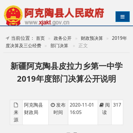
导航切换
当前位置：
首页
»
政务公开
»
财政预决算
»
2019年
»
正文
度决算及三公经费
»
部门决算
新疆阿克陶县皮拉力乡第一中学
2019年度部门决算公开说明
阿克陶县
发布
2020-11-01
阅
317
来
财政局
时间
16:05
读
源
目 录
第一部分 部门单位概况