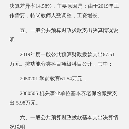
万元、津贴补贴
21.89
万元、绩效工资
8.07
万元、
机关事业单位基本养老保险缴费
5.98
万元、职工
基本医疗保险缴费
2.11
万元、其他社会保障缴费
0.41
万元、住房公积金
4.04
万元、助学金
11.53
万
元。
公用经费
1.22
万元，包括：办公费
1.17
万
元、培训费
0.06
万元。
七、一般公共预算财政拨款“三公”经费支出
决算情况说明
2019
年度一般公共预算“三公”经费支出决算
0万元，比上年增加0万元，增长0%，增加原因
是无增减变化。其中，因公出国（境）费支出0
万元，占0%，比上年增加0万元，增长0%，增加