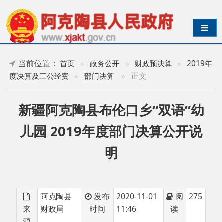
导航切换
当前位置：
首页
»
政务公开
»
财政预决算
»
2019年
»
正文
度决算及三公经费
»
部门决算
新疆阿克陶县布伦口乡“双语”幼
儿园 2019年度部门决算公开说
明
阿克陶县
发布
2020-11-01
阅
275
来
财政局
时间
11:46
读
源
目 录