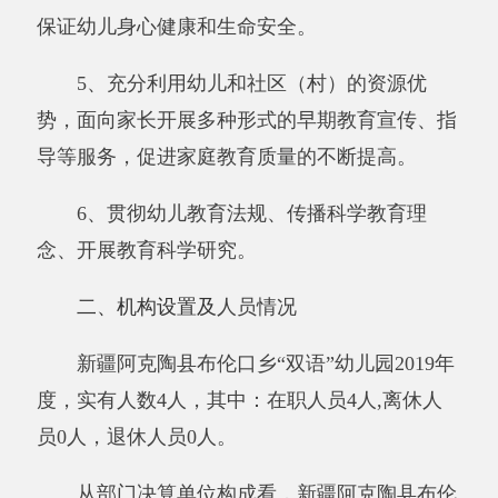
度，实有人数4人，其中：在职人员4人
,
离休人
员
0人，退休人员
0
人。
从部门决算单位构成看，
新疆阿克陶县布伦
口乡
“双语”幼儿园部门决算包括：
新疆阿克陶县
布伦口乡
“双语”幼儿园决算。
第二部分 部门决算情况说明
一、收入支出决算总体情况说明
2019年度本年收入
67.51
万元，与上年相
比，增加
67.51
万元，增长100%，主要原因是：
2019年1月份开始从阿克陶县布伦口学校分开变
成独立核算单位
。本年支出
67.51
万元，与上年
相比，增加
67.51
万元，增长100%，主要原因
是：
2019年1月份开始从
新疆
阿克陶县布伦口学