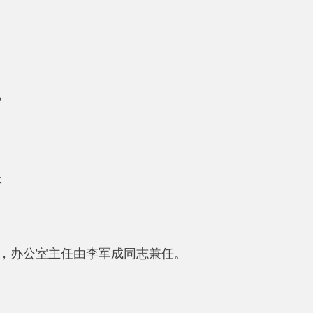
室主任由李军成同志兼任。
议和案件咨询会议。
主任主持召开，研究行政复议重要事项、改革任务和年度工作等
需要由常任委员、专家委员参加，研究部署专项工作。
任委员或常任委员所在部门负责同志参加，为行政复议案件提供
会组成人员调整按程序办理。
，承办委员会各类会议，起草委员会工作文件，沟通对接相关部