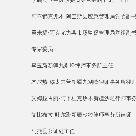
艾姆拉古丽·阿卜杜克热木新疆沙粒律师事务所主任
艾比布拉·吐尔逊新疆沙粒律师事务所律师
马燕县公证处主任
彭水兰江西司法警官职业学院教授
贺显军县法学会党组成员、副会长
阿合买提江·买买提县人民检察院三级检察官
买热合巴·米吉提县巴仁乡干部
阿力木江·斯拉木县公安局法制大队二级警长
阿力木·麦麦提县消防救援大队干部