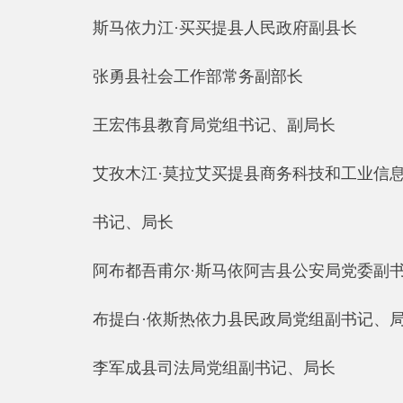
艾孜木江·莫拉艾买提县商务科技和工业信息化局
书记、局长
阿布都吾甫尔·斯马依阿吉县公安局党委副书记、政
布提白·依斯热依力县民政局党组副书记、局长
李军成县司法局党组副书记、局长
艾尼江·沙德尔县人社局党组副书记、局长
阿布都沙地尔·吐尔洪县自然资源局党组副书记、局
王玉伟克州生态环境局阿克陶县分局党组
书记、副局长
孔卫钢县交通运输局党组副书记、局长