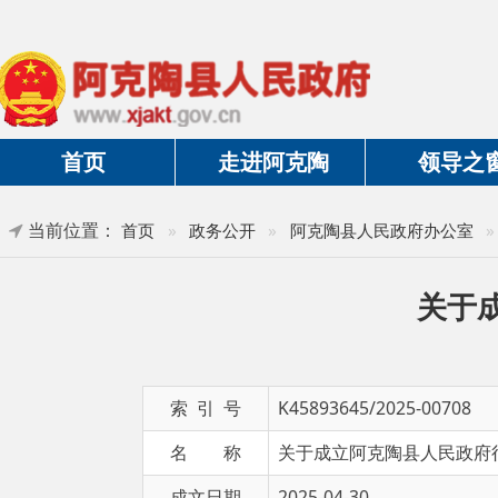
首页
走进阿克陶
领导之窗
当前位置：
首页
»
政务公开
»
阿克陶县人民政府办公室
»
文件
关于成立
索 引 号
K45893645/2025-00708
名 称
关于成立阿克陶县人民政府行政复议
成文日期
2025-04-30
文 号
陶政办函〔2005〕14号