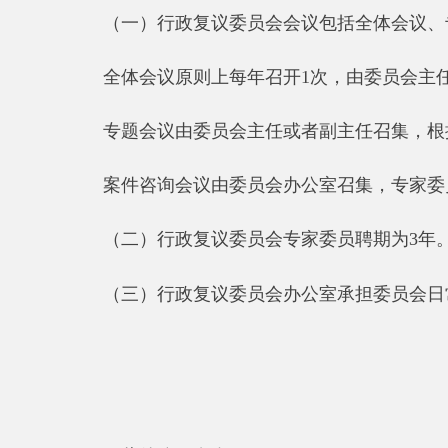
（此件公开发布）
县 市
媒 体
阿图什市
阿克陶县
乌恰县
阿合奇
主办：阿克陶县人民政府办公室 政府网站标识码：65
承办：阿克陶县政务服务和数字发展中心 邮 编：84
地 址：新疆阿克陶县文化东路188号
法律声明
新公网安备65302202000102号
新ICP备120034