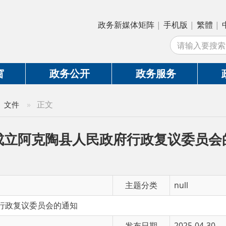
政务新媒体矩阵
|
手机版
|
繁體
|
中国政府网
|
新
站
政务公开
政务服务
政务互动
»
正文
阿克陶县人民政府行政复议委员会的通知
主题分类
null
委员会的通知
发布日期
2025-04-30
有 效 性
有效