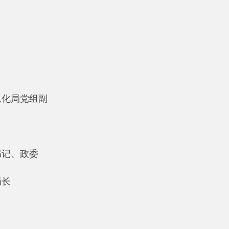
党组副
委
长