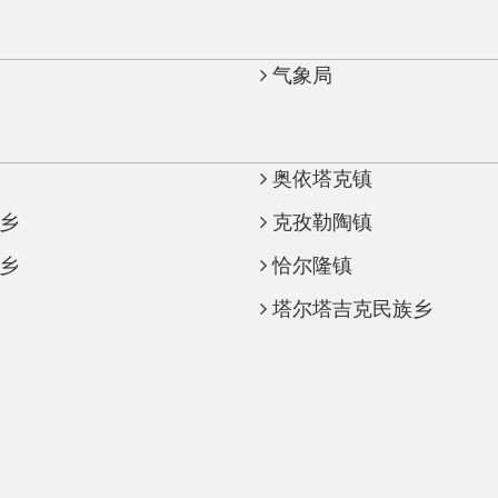
奥依塔克镇
克孜勒陶镇
恰尔隆镇
塔尔塔吉克民族乡
地州市政府
区政