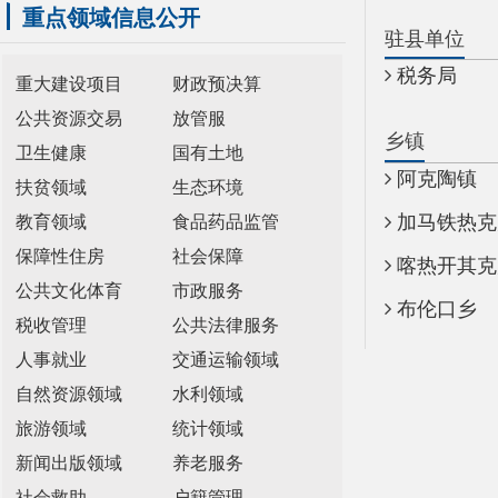
乡镇
卫生健康
国有土地
阿克陶镇
扶贫领域
生态环境
加马铁热克乡
教育领域
食品药品监管
保障性住房
社会保障
喀热开其克乡
公共文化体育
市政服务
布伦口乡
税收管理
公共法律服务
人事就业
交通运输领域
自然资源领域
水利领域
旅游领域
统计领域
新闻出版领域
养老服务
社会救助
户籍管理
安全生产
社会保险
涉农补贴
县 市
媒 体