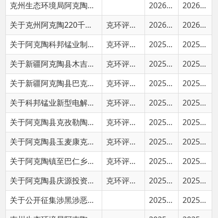
关于阿克陶科邦锰业制造有限公司测分中心建设项目环境影响报告表的批复
克环评函〔2025〕105号
2025-12-26
2025-12-27
关于新疆阿克陶县木吉乡金、锰多金属矿勘探项目环境影响报告表的批复
克环评函〔2025〕107号
2025-12-19
2025-12-22
关于新疆阿克陶县巴克冶金熔剂用石英岩Ⅰ、Ⅱ号矿体开采项目环境影响报告表的批复
克环评函〔2025〕104号
2025-12-12
2025-12-13
关于科邦锰业新型电解阳极泥提锰技改项目环境影响报告表的批复
克环评函〔2025〕97号
2025-11-12
2025-11-13
关于阿克陶县克孜勒陶镇红新村灌溉引水管道工程建设项目环境影响报告表的批复
克环评函〔2025〕94号
2025-10-09
2025-10-09
关于阿克陶县玉麦康克仁调节水池工程建设项目环境影响报告表的批复
克环评函〔2025〕93号
2025-09-24
2025-09-25
关于阿克陶镇至巴仁乡道路建设项目环境影响报告表的批复
克环评函〔2025〕80号
2025-08-22
2025-08-22
关于阿克陶县庆源投资开发有限公司果汁饮料及果酱加工建设项目环境影响报告表的批复
克环评函〔2025〕61号
2025-07-02
2025-07-02
关于公开征集涉黑涉恶违法犯罪线索和行业乱点乱象问题的公告
2025-04-09
2025-04-09
克州生态环境局阿克陶县分局2024年度法治政府建设情况报告
2025-02-25
2025-02-25
关于阿克陶县50万千瓦光储一体化项目环境影响报告表的批复
克环评函〔2025〕16号
2025-02-24
2025-02-24
首页
上一页
1
2
3
下一页
尾页