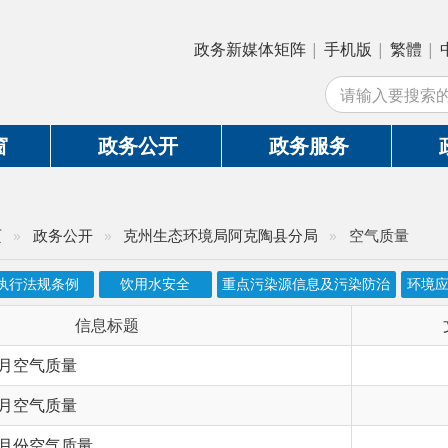
政务新媒体矩阵
|
手机版
|
繁體
|
中国政府网
|
新
站外
政务公开
政务服务
政务互动
务公开
»
克州生态环境局阿克陶县分局
»
空气质量
条例
饮用水安全
重点污染源信息及污染防治
环境应急及费用征收
信息标题
文 号
质量
质量
气质量
气质量