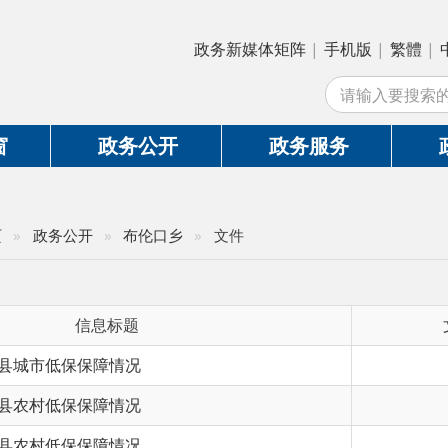
政务新媒体矩阵
|
手机版
|
繁體
|
中国政府网
|
新
站外
政务公开
政务服务
政务互动
务公开
»
布伦口乡
»
文件
信息标题
文 号
低保保障情况
低保保障情况
低保保障情况
低保保障情况