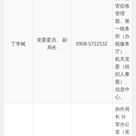
股、第
一税务
所（办
党委委员、 副
丁学斌
0908-5722532
税服务
局长
厅）、
机关党
委（组
织人事
股）、
信息中
心。
协作局
长 分
管办公
室（党
党委委员、副
委办公
冯磊
0908-5621129
局长
室）、
税源管
理股、
第二税