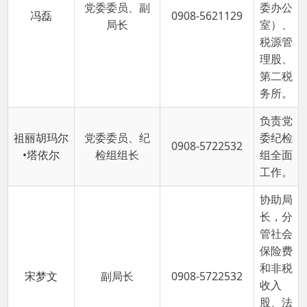
务所。
负责党
祖丽胡玛尔
党委委员、纪
委纪检
0908-5722532
•塔依尔
检组组长
组全面
工作。
协助局
长，分
管社会
保险费
和非税
宋梦文
副局长
0908-5722532
收入
股、法
制股、
税政
股。
首页
上一页
1
下一页
尾页
共 5 条
/
共 1 页
跳转至
页
GO