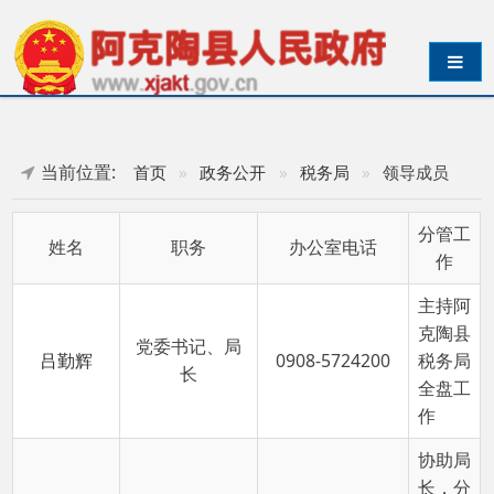
导航切换
当前位置:
首页
»
政务公开
»
税务局
»
领导成员
分管工
姓名
职务
办公室电话
作
主持阿
克陶县
党委书记、局
吕勤辉
0908-5724200
税务局
长
全盘工
作
协助局
长，分
管征收
管理