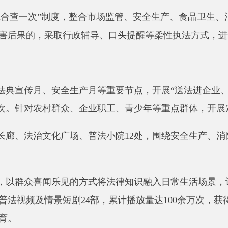
法治文化广场、普法小院
12
处，
围绕安全生产、消防安全、反电
众喜闻乐见的方式将法律知识融入日常生活场景，让硬核的法律
频及情景短剧
24
部，累计播放量达
100
余万次，获得群众广泛点赞
和法治思维有待加强，存在重业务、轻法治的现象，运用法治方
业素养参差不齐，部分执法人员存在执法程序不规范、执法文书
为单一，针对性和吸引力不足，群众主动学法用法的积极性不高
源相对匮乏，专业法律人才不足，难以满足群众和企业多样化的