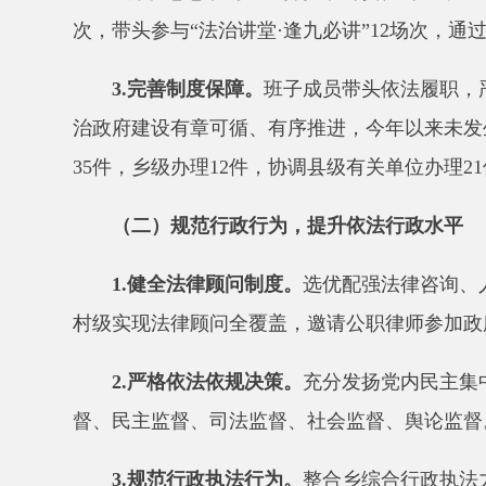
治政府建设有章可循、有序推进，
今年以来未发生违法
35
件，乡级办理
12
件，协调县级有关单位办理
21
件，
2
（二）规范行政行为，提升依法行政水平
1.
健全法律顾问制度。
选优配强法律咨询、人民调
村级实现法律顾问全覆盖，邀请公职律师参加政府会议
2.
严格依法依规决策
。
充分发扬党内民主集中制原
督、民主监督、司法监督、社会监督、舆论监督。
3
.
规范行政执法行为。
整合乡综合行政执法力量，
度、执法全过程记录制度、重大执法决定法制审核制度
食品卫生、消防安全等行政执法活动
23
次，查处违法违
4
.
加强政务公开。
全面推行政务公开，按照《政府
开链条，持续深入推进决策、执行、管理、服务、结果