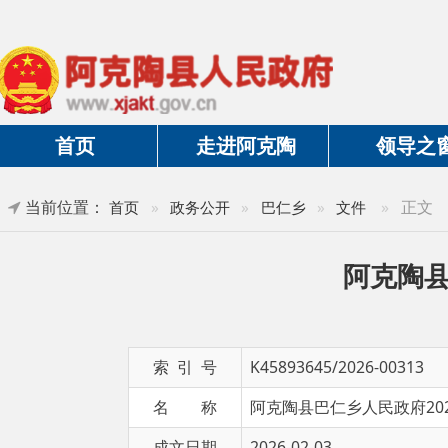
首页
走进阿克陶
领导之窗
当前位置：
»
正文
首页
»
政务公开
»
巴仁乡
»
文件
阿克陶县巴仁
索 引 号
K45893645/2026-00313
名 称
阿克陶县巴仁乡人民政府2025年法
成文日期
2026-02-03
文 号