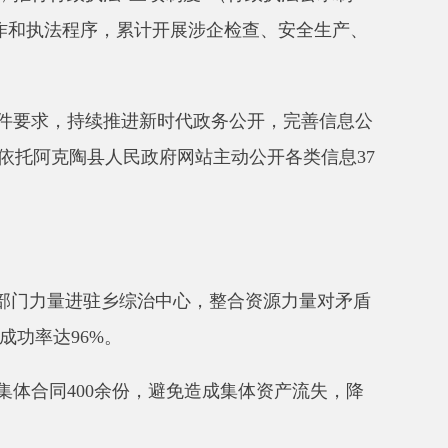
乡综治中心，
整合资源力量对矛盾
。
份，避免造成集体资产流失，降
域执法事项，避免多头重复检查，
负担
。
园、进家庭
”
活动
182
场次，发放普
传，提升普法针对性和实效性。