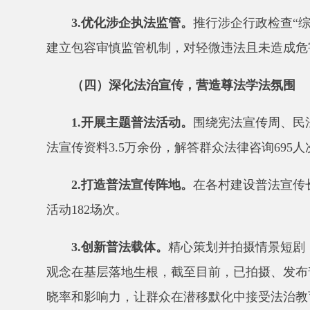
2.
打造普法宣传阵地。
在各村建设普法宣传长廊、
活动
182
场次。
3.
创新普法载体。
精心策划并拍摄情景短剧，以群
观念在基层落地生根，
截至目前
，已拍摄、发布普法视
晓率和影响力，
让群众在潜移默化中接受法治教育。
二、存在的问题
1.
法治建设重视程度仍需提升。
部分干部法治意识
2.
行政执法规范化水平有待提高。
行政执法队伍专
3.
法治宣传教育实效性有待增强。
普法宣传形式较
4.
法治服务保障能力有待提升。
乡公共法律服务资