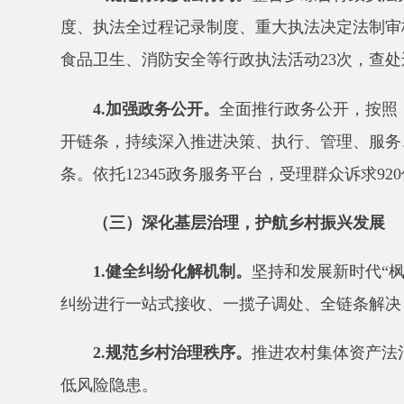
条。
依托
12345
政务服务平台，
受理群众诉求
920
件，办
（三）深化基层治理，护航乡村振兴发展
1.
健全纠纷化解机制
。
坚持和发展新时代
“
枫桥经验
纠纷进行一站式接收、一揽子调处、全链条解决，全年
2.
规范乡村治理秩序
。
推进农村集体资产法治化运
低风险隐患。
3.
优化涉企执法监管。
推行涉企行政检查
“
综合查一
建立包容审慎监管机制，对轻微违法且未造成危害后果
（四）深化法治宣传，营造尊法学法氛围
1.
开展主题普法活动。
围绕宪法宣传周、民法典宣
法宣传资料
3.5
万余份，解答群众法律咨询
695
人次。针