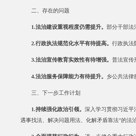
三、下一步工作计划
1.
持续强化政治引领。
深入学习贯彻习近平法治思
遇事找法、解决问题用法、化解矛盾靠法
”
的法治理念
2.
全面规范行政行为。
进一步健全重大行政决策程
流，提升行政执法规范化水平；深化政务公开，保障群
3.
深化法治宣传教育。
创新普法宣传形式，运用新
治素养和依法维权能力；健全矛盾纠纷多元化解机制，
4.
加强法治服务保障。
加强公共法律服务站建设，
治保障能力，为经济社会高质量发展提供坚实法治支撑
县 市
媒 体
阿图什市
阿克陶县
乌恰县
阿合奇