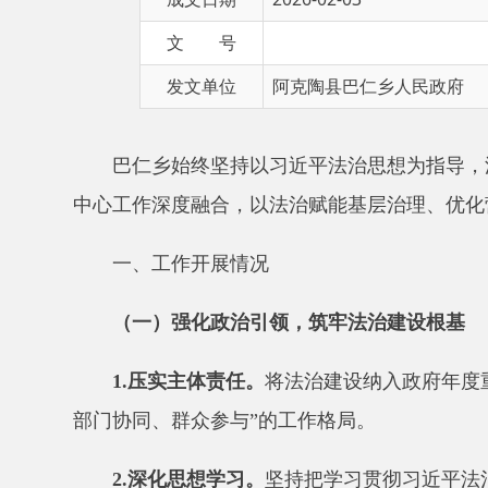
发文单位
阿克陶县巴仁乡人民政府
巴仁乡
始终坚持以习近平法治思想为指导，深入贯
中心工作深度融合，以法治赋能基层治理、优化营商环
一、工作开展情况
（一）强化政治引领，筑牢法治建设根基
1.
压实主体责任。
将法治建设纳入政府年度重点工
部门协同、群众参与
”
的工作格局。
2.
深化思想学习。
坚持把学习贯彻习近平法治思想
次，带头参与
“
法治讲堂
·
逢九必讲
”12
场次，
通过专题讲
3.
完善制度保障。
班子成员
带头依法履职，严格执