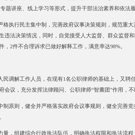
决策情况，同时，自觉接受人大监督、群众监督和舆论监督，全
件不合理诉求已做好解释工作，满意率达
98%
。
解工作人员，在现有
1
名公职律师的基础上，又聘任新疆九别峰律
，充分发挥法律顾问、公职律师
“
智囊团
”
作用，不断提升政府依
则，健全并严格落实政府会议事规则，健全完善党务政务公开，
组建综合行政执法队伍，明确执法权限和执法流程，推行行政执
）。全年开展行政执法培训
4
次，规范执法文书制作和执法程序，
规行为
126
起，做到严格规范公正文明执法。
信息公开工作制度》和《政府信息公开指南》等文件要求，持续
“
五公开
”
，推进政务阳光运行。
2025
年巴仁乡政府依托阿克陶县