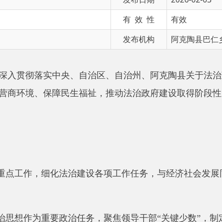
发布机构
阿克陶县巴仁乡人民政府
彻落实中央、
自治区
、
自治州
、
阿克陶
县关于法治政府建设的决
境、保障民生福祉，推动法治政府建设取得阶段性成效。现将工
作，细化法治建设各项工作任务，与经济社会发展同部署、同推
作为重要政治任务，聚焦领导干部
“
关键少数
”
，制定学法清单，
座、线上学习等形式，提升干部法治素养和依法履职能力。
行民主集中制，完善政府议事决策规则，
规范重大决策、行政执