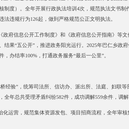
结率
100%
，打通政务服务
“
最后一公里
”
。
”
，
统筹司法所、信访办、派出所、法庭、妇联等部门力量进驻
总共受理矛盾纠纷
582
件，成功调解
559
余件，调解成功率达
96%
营，规范集体资源发包、项目招商流程，全年审核集体合同
400
余
次
”
制度，整合市场监管、安全生产、食品卫生、消防安全等领
的，采取行政辅导、口头提醒等柔性执法方式，进一步减轻企业
传月、安全生产月等重要节点，开展
“
送法进企业、进农村、进校
对农村群众、企业职工、青少年等重点群体，开展定制化普法宣