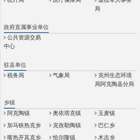
公共资源交易
中心
驻县单位
税务局
气象局
克州生态环境
局阿克陶县分局
乡镇
阿克陶镇
奥依塔克镇
玉麦镇
加马铁热克乡
克孜勒陶镇
巴仁乡
喀热开其克乡
恰尔隆镇
木吉乡
布伦口乡
塔尔塔吉克民
族乡