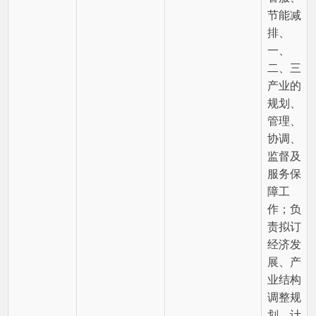
产业的
规划、
管理、
协调、
监督及
服务保
障工
作；负
责拟订
经济发
展、产
业结构
调整规
划、计
划并组
织实
党委副书记、
施；贯
李宗宝
0908-7622611
副乡长
彻落实
统筹城
乡发
展、加