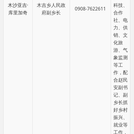
监察相
关工
作，任
布拉克
村包村
副组
长。
首页
上一页
1
下一页
尾页
共 4 条
/
共 1 页
跳转至
页
GO
主办：阿克陶县人民政府办公室 政府网站标识
码：6530220001
承办：阿克陶县政务服务和数字发展中心 邮