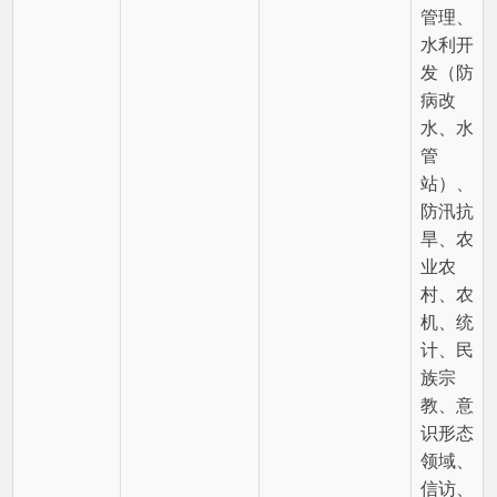
力、供
销、文
化旅
游、气
象监测
等工
作，配
合赵民
安副书
记、副
乡长抓
好乡村
振兴、
就业等
工作，
配合乡
纪委、
监察办
完成好
纪检、