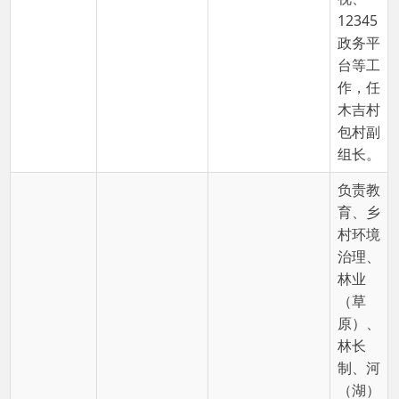
水利开
发（防
病改
水、水
管
站）、
防汛抗
旱、农
业农
村、农
机、统
计、民
族宗
教、意
识形态
领域、
信访、
木沙亚吉·
木吉乡人民政
科技、
0908-7622611
库里加奇
府副乡长
合作
社、电