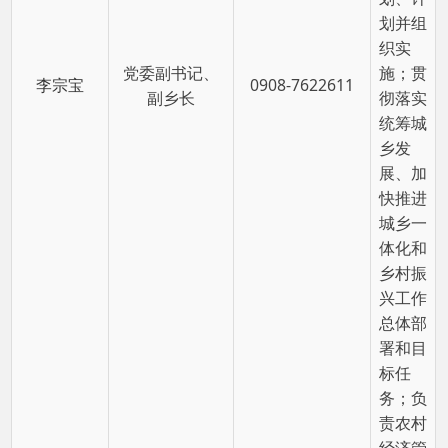
快推进
城乡一
体化和
乡村振
兴工作
总体部
署和目
标任
务；负
责农村
经济管
理、财
务管理
等工
作；负
责农村
集体经
济，为
农村集
体经济