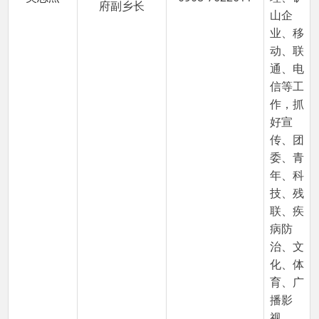
播影
视、
12345
政务平
台等工
作，任
木吉村
包村副
组长。
负责教
育、乡
村环境
治理、
林业
（草
原）、
林长
制、河
（湖）
管理、