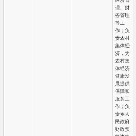
健康发
展提供
保障和
服务工
作；负
责乡人
民政府
财政预
算决算
的编
制、办
理各项
收支结
算和对
账、报
账等方
面工
作。
负责综