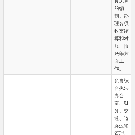
合执法
办公
室、财
务、交
通、道
路运输
管理、
公路管
理、卫
生健
康、医
疗保
障、妇
联、计
划生
育、妇
幼保
健、安
全生
产、防
震减