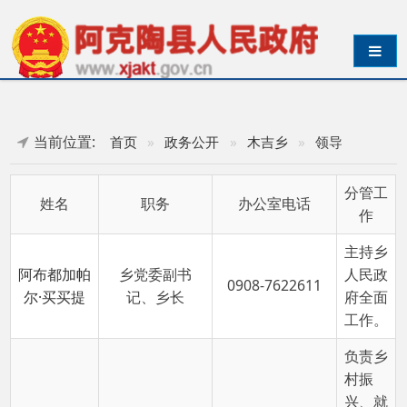
导航切换
当前位置:
首页
»
政务公开
»
木吉乡
»
领导
分管工
姓名
职务
办公室电话
作
主持乡
阿布都加帕
乡党委副书
人民政
0908-7622611
尔·买买提
记、乡长
府全面
工作。
负责乡
村振
兴、就
业、债
务化