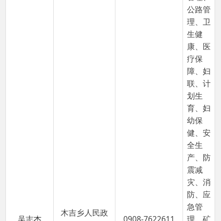
灾、消
防、应
急管
木吉乡人民政
吴志杰
0908-7622611
理、矿
府副乡长
山企
业、移
动、联
通、电
信等工
作，抓
好宣
传、团
委、青
年、科
技、残
联、疾
病防
治、文
化、体
育、广