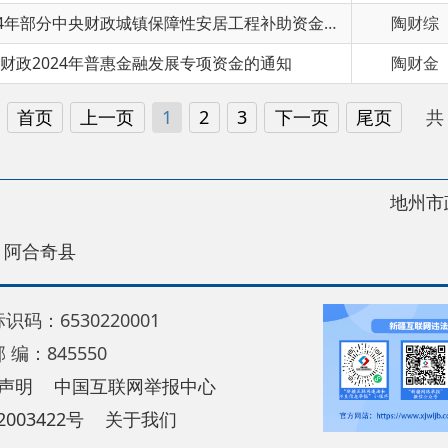
上一页
1
2
3
下一页
尾页
共 175 条
/
共 
地州市政府
区政
县
30220001
5550
中国互联网举报中心
22号
关于我们