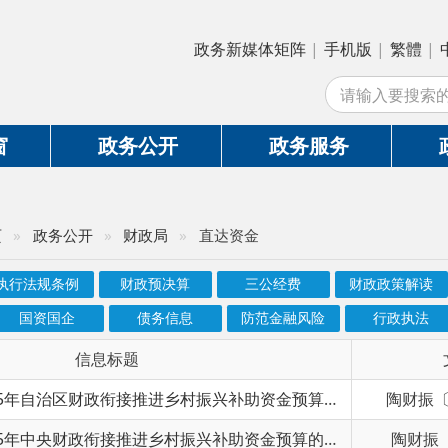
政务新媒体矩阵
|
手机版
|
繁體
|
中国政府网
|
新
站外
政务公开
政务服务
政务互动
务公开
»
财政局
»
直达资金
条例
财政预决算
三公经费
财政政策解读
财政收支
国企
债务信息
防范金融风险
行政执法
扶贫专栏
信息标题
文 号
关于提前下达2025年自治区财政衔接推进乡村振兴补助资金预算的通知
陶财振〔2024〕10号
关于提前下达2025年中央财政衔接推进乡村振兴补助资金预算的通知
陶财振〔2024〕9号
陶财农〔2024〕17号关于下达2024年第二批自治区耕地地力保护补贴资金预算的通知
陶财农〔2024〕17号