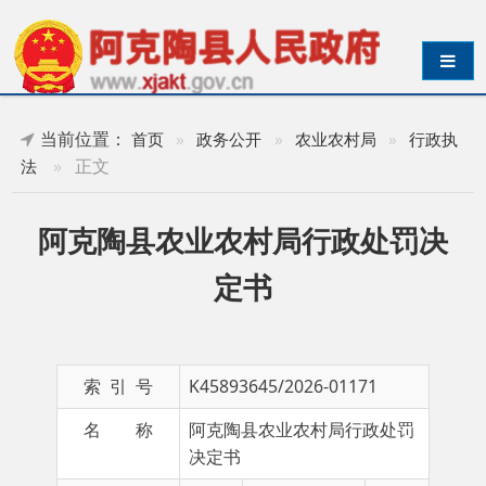
导航切换
当前位置：
首页
»
政务公开
»
农业农村局
»
行政执
»
正文
法
阿克陶县农业农村局行政处罚决
定书
索 引 号
K45893645/2026-01171
名 称
阿克陶县农业农村局行政处罚
决定书
主 题 词
行政
成文日期
2026-
执法
05-18