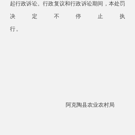
承办：阿克陶县政务服务和数字发展中心 邮
编：845550
地 址：新疆阿克陶县文化东路188号
法律声明
中国互联网举报中心
新公网安备65302202000102号
新ICP备
12003422号
关于我们