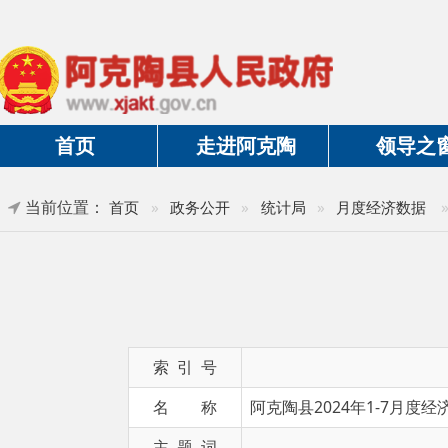
首页
走进阿克陶
领导之窗
当前位置：
»
正文
首页
»
政务公开
»
统计局
»
月度经济数据
阿
索 引 号
名 称
阿克陶县2024年1-7月度经济数据
主 题 词
发布日期
2024-08-22 19:12