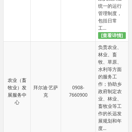
水利等方面
的服务工
农业（畜
作；协助乡
牧业）发
拜尔迪·艺萨
0908-
政府制定农
展服务中
克
7660900
业、林业、
心
畜牧业等工
作的长远发
展规划和年
度...
[查看详情]
负责文化、
宣传、科
技、体育、
广播电视、
旅游等方面
文体广电
的服务工
米热古丽·麦
0908-
旅游服务
作；协助乡
麦提敏
7660900
中心
政府制定文
化、宣传、
科技、体