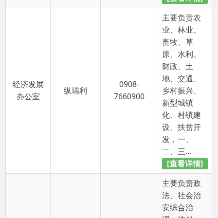
财政、土
地、交通、
经济发展
0908-
纵瑞利
乡村振兴、
办公室
7660900
新型城镇
化、村镇建
设、扶贫开
发，一、
二、三...
[查看详情]
主要负责政
法、社会治
安综合治
理、统战、
民族宗教、
信访、司
社会事务
0908-
崔登环
法、教育、
办公室
7660900
科技、文
化、卫生健
康、体育、