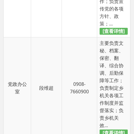
策；...
[查看详情]
主要负责文
秘、档案、
保密、翻
译、综合协
调、后勤保
障等工作；
党政办公
0908-
段维超
负责制定乡
室
7660900
机关各项工
作制度并监
督落实；负
责乡机关
效...
[查看详情]
主要负责农
业、林业、
畜牧、草
原、水利、