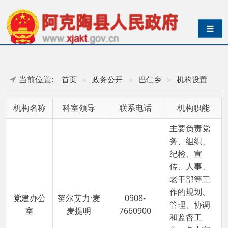
导航切换
当前位置:
首页
»
政务公开
»
巴仁乡
»
机构设置
机构名称
科室领导
联系电话
机构职能
主要负责党
务、组织、
纪检、宣
传、人事、
老干部等工
作的规划、
党建办公
努尔艾力·麦
0908-
管理、协调
室
麦提明
7660900
和监督工
作；负责宣
传党的各项
方针、政