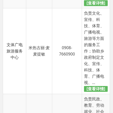
育、广播电
视、...
[查看详情]
负责民政、
教育、劳动
就业、社会
社会保障
保障、社会
（民政）
救助、社会
服务中心
0908-
医保、医疗
蹇利
（退役军
7660900
救助、退役
人服务
军人、残疾
站）
人事业等方
面的服务工
作；协助...
[查看详情]
负责农村经
济管理、财
务管理等工
作；负责农