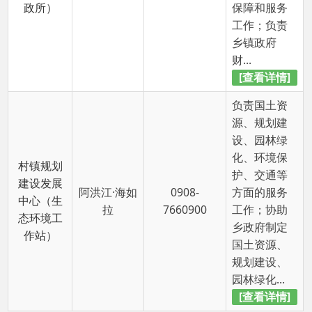
[查看详情]
首页
上一页
1
2
下一页
尾页
共
11 条
/
共 2 页
跳转至
页
GO
主办：阿克陶县人民政府办公室 政府网站标识
码：6530220001
承办：阿克陶县政务服务和数字发展中心 邮
编：845550
地 址：新疆阿克陶县文化东路188号
法律声明
中国互联网举报中心
新公网安备65302202000102号
新ICP备
12003422号
关于我们