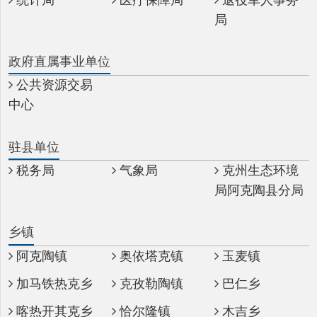
公共资源交易
中心
驻县单位
税务局
气象局
克州生态环境
局阿克陶县分局
乡镇
阿克陶镇
奥依塔克镇
玉麦镇
加马铁热克乡
克孜勒陶镇
巴仁乡
喀热开其克乡
恰尔隆镇
木吉乡
布伦口乡
塔尔塔吉克民
族乡