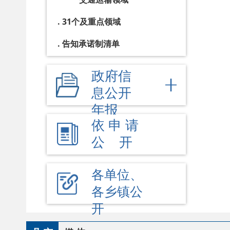
各乡镇公
开
县 市
媒 体
阿图什市
阿克陶县
乌恰县
阿合
主办：阿克陶县人民政府办公室 政府网站标识码
承办：阿克陶县政务服务和数字发展中心 邮 编
地 址：新疆阿克陶县文化东路188号
法律
新公网安备65302202000102号
新ICP备12