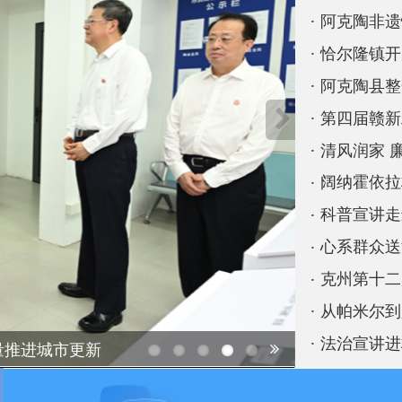
恰尔隆镇开展暑期红色研
阿克陶县整合多方资源关
第四届赣新工匠技艺交流
科普宣讲走进乡村一线
心系群众送温暖 爱心捐款
法治宣讲进村入户 筑牢乡
城市更新
习近平同纳米比亚总统恩代
一网办