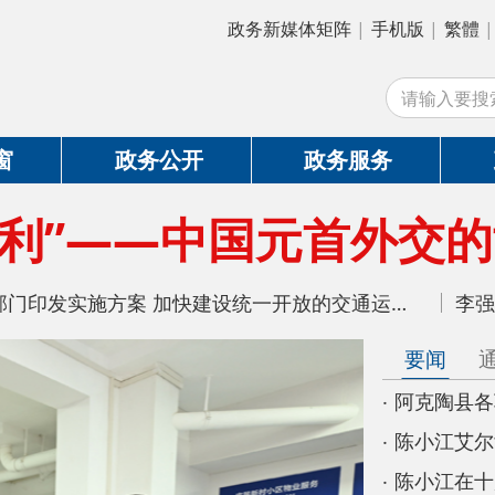
政务新媒体矩阵
|
手机版
|
繁體
|
中国政府网
|
站
政务公开
政务服务
政务互动
”——中国元首外交的世界情怀
四部门印发实施方案 加快建设统一开放的交通运输市场
要闻
通知公告
自
阿克陶县各驻村工作队多