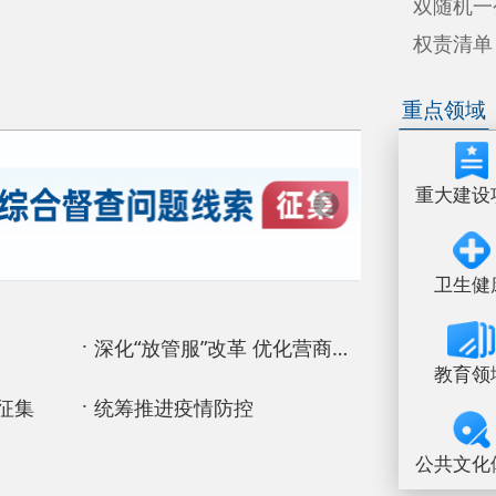
重大建设项目
财政
卫生健康
国有
深化“放管服”改革 优化营商环境
教育领域
食品药
统筹推进疫情防控
公共文化体育
市政
地州市政府
区
奇县
30220001
5550
中国互联网举报中心