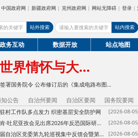
新疆政府网
|
克州政府网
|
网站无障碍
|
登录
|
注册
外搜索
站内搜索
数据开放
站点地图
与大...
李强签署国务院令 公布修订后的《集成电路布图设计保...
治州要闻
自治区要闻
国务院要闻
[2026-08-05]
点发力 织密基层安全防护网
[2026-08-05]
陈小江艾尔肯·吐尼亚孜会见出席2026年反恐国际研讨会中外嘉宾
[2026-08-05]
陈小江在十届自治区党委第九轮巡视集中反馈会暨第十轮巡视动员部署会上强调不断提高巡视的震慑力穿透力推动...
[2026-08-04]
阿克陶非遗惊艳亮相2026“新疆是个好地方”非遗援疆主题展示活动
[2026-08-04]