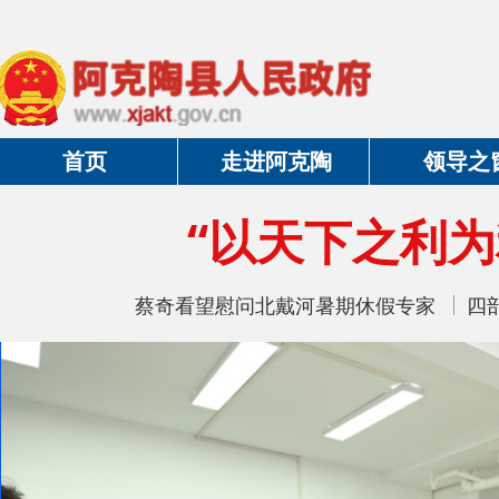
首页
走进阿克陶
领导之窗
“以天下之利为利
蔡奇看望慰问北戴河暑期休假专家