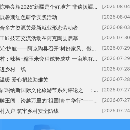
学实践活动
[2026-08-03]
爱新就业形态劳动者
[2026-07-30]
活动在阿克陶县启幕
[2026-07-29]
清风润家 廉心护航——阿克陶县召开“树好家风、做廉内助”专题座谈会
[2026-07-29]
阔纳霍依拉村：辣椒+糯玉米套种试验成功 一亩地有了双收益
[2026-07-28]
[2026-07-28]
助难关
[2026-07-27]
克州第十二届玛纳斯国际文化旅游节系列评论之一：文旅搭台聚合力 史诗为媒铸同心
[2026-07-27]
从帕米尔到滕王阁，跨越万里的“祖国情·中华行”——阿克陶县59名青少年赣陶融情实践活动侧记
[2026-07-24]
村安全防线
特瓦会谈
一网问